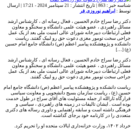
شناسه خبر : 863 | تاریخ انتشار : 21 سپتامبر 2024 - 17:21 | ارسال
توسط :
ابراهیم نوروزی فر
دکتر رضا سراج خادم الحسین ، فعال رسانه ای ، کارشناس ارشد
مسائل راهبردی ، عضو هیئت علمی دانشگاه و سخنگو و معاون
فعلی ارتباطات دبیرخانه شورای عالی امنیت ملی بعد از یک عمل
جراحی سخت تومور مغزی دعوت حق رو لبیک گفتند. ریاست
دانشکده و پژوهشکده پیامبر اعظم (ص) دانشگاه جامع امام حسین
(ع) […]
دکتر رضا سراج خادم الحسین ، فعال رسانه ای ، کارشناس ارشد
مسائل راهبردی ، عضو هیئت علمی دانشگاه و سخنگو و معاون
فعلی ارتباطات دبیرخانه شورای عالی امنیت ملی بعد از یک عمل
جراحی سخت تومور مغزی دعوت حق رو لبیک گفتند.
ریاست دانشکده و پژوهشکده پیامبر اعظم (ص) دانشگاه جامع امام
حسین (ع) ، ریاست سازمان بسیج دانشجویی و معاونت سیاسی
قرارگاه ثارالله از جمله مسئولیت های آقای سراج در طول خدمت
بوده است . ایشان تالیفات در زمینه های راهبردی ، سیاسی و
فرهنگی داشته است و سابقه راهنمایی و داوری رساله های دکتری
متعددی را در کارنامه خود برجای گذاشته است.
خرداد ۱۴۰۲، وزارت خزانه‌داری ایالات متحده او را تحریم کرد.