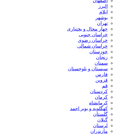
اصفهان
البرز
ایلام
بوشهر
تهران
چهار محال و بختیاری
خراسان جنوبی
خراسان رضوی
خراسان شمالی
خوزستان
زنجان
سمنان
سیستان و بلوچستان
فارس
قزوین
قم
کردستان
کرمان
کرمانشاه
کهگلویه و بویر احمد
گلستان
گیلان
لرستان
مازندران