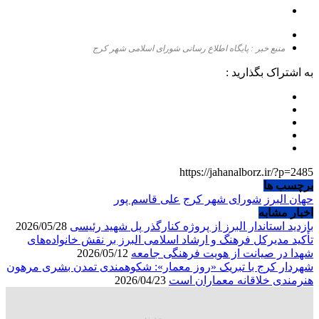
منبع خبر : پایگاه اطلاع رسانی شورای اسلامی شهر کرج
به اشتراک بگذارید :
https://jahanalborz.ir/?p=2485
برچسب ها
حهان البرز
شورای شهر کرج
علی قاسم پور
اخبار مشابه
بازدید استاندار البرز از پروژه کنارگذر پل شهید رئیسی
2026/05/28
تأکید مدیرکل فرهنگ و ارشاد اسلامی البرز بر نقش خانواده‌های
شهدا در صیانت از هویت فرهنگی جامعه
2026/05/12
شهردار کرج با تبریک «روز معمار»: شکوهمندی تمدن بشری مرهون
هنرمندی خلاقانه معماران است
2026/04/23