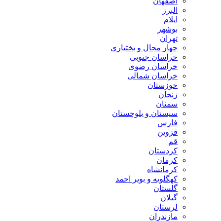
اصفهان
البرز
ایلام
بوشهر
تهران
چهار محال و بختیاری
خراسان جنوبی
خراسان رضوی
خراسان شمالی
خوزستان
زنجان
سمنان
سیستان و بلوچستان
فارس
قزوین
قم
کردستان
کرمان
کرمانشاه
کهگلویه و بویر احمد
گلستان
گیلان
لرستان
مازندران