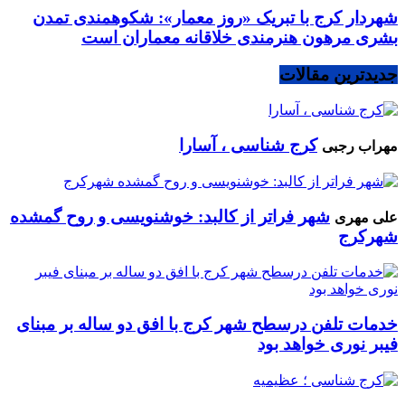
شهردار کرج با تبریک «روز معمار»: شکوهمندی تمدن
بشری مرهون هنرمندی خلاقانه معماران است
جدیدترین مقالات
کرج شناسی ، آسارا
مهراب رجبی
شهر فراتر از کالبد: خوشنویسی و روح گمشده
علی مهری
شهرکرج
خدمات تلفن درسطح شهر کرج با افق دو ساله بر مبنای
فیبر نوری خواهد بود