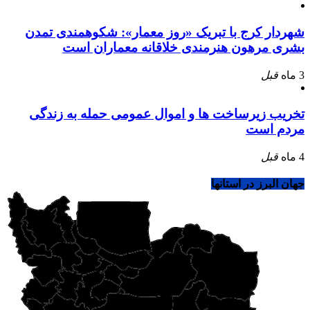
شهردار کرج با تبریک «روز معمار»: شکوهمندی تمدن
بشری مرهون هنرمندی خلاقانه معماران است
3 ماه
قبل
تخریب زیرساخت ها و اموال عمومی حمله به زندگی
مردم است
4 ماه
قبل
جهان البرز در استانها