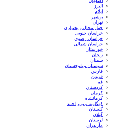
اصفهان
البرز
ایلام
بوشهر
تهران
چهار محال و بختیاری
خراسان جنوبی
خراسان رضوی
خراسان شمالی
خوزستان
زنجان
سمنان
سیستان و بلوچستان
فارس
قزوین
قم
کردستان
کرمان
کرمانشاه
کهگلویه و بویر احمد
گلستان
گیلان
لرستان
مازندران