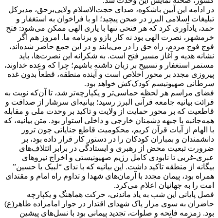
کشور، صحنه نمایش این وحدت شد.
در ادامه این آیین باشکوه، صدای حجت‌الاسلام ولایی‌برحق، مدیرکل
تبلیغات اسلامی البرز در صحن پیچید؛ او با فراخوان به استغفار و
حمد، یادآوری کرد که هر فتحی تنها با یاری الهی ممکن می‌شود: فتح
خرمشهر، نصرت الهی بود نه کار بازو و برنامه ما. امروز هم اگر
فوج فوج مردم، راه حق را در می‌یابند و در این جمع حاضر شده‌اند،
نشانه هدیه و آغاز مسیر فتح است. به شکرانه این نصرت‌ها، باید
مستمر استغفار و تسبیح بر زبان داشته باشیم؛ چرا که وعده خداوند،
پیروزی مجدد بر محور اخلاص است و آینده منطقه، قطعاً بدون غده
سرطانی صهیونیسم کودک‌کش خواهد بود.
فضای مراسم هر لحظه حماسی‌تر و یکپارچه‌تر شد، تا آن‌که نوبت به
قرائت بیانیه جامعه قرآنی البرز رسید؛ بیانیه‌ای سرشار از صداقت و
قاطعیت که بر محور حمایت از ولایت و تاکید بر وحدت ملی و مقابله
همه‌جانبه با جبهه دشمنان خارجی و داخلی استوار بود. متن بیانیه، که
با الهام از آیات قرآن کریم، محکومیت قاطع جنایاتی چون ترور
دانشمندان و بمباران کودکان را در دستور کار قرار داده بود، بر
ضرورت تبعیت محض از رهبری و ایستادگی در برابر ائتلاف‌های
عبری-غربی تا نابودی کامل رژیم صهیونیستی و اخراج نیروهای
بیگانه از منطقه تاکید داشت. این بیانیه که با ندای “لبیک یا حسین”
همراه بود، پیمان مجدد با آرمان‌های شهدا و تداوم راه امام و مقتدای
امت را به جهانیان اعلام می‌کرد.
فصل پایانی این شب به یاد ماندنی، حرکت هماهنگ و یکپارچه
حاضران به سوی مزار پاک شهدای اقتدار در جوار امامزاده طاهر(ع)
بود. زمزمه فاتحه و صلوات، تجدید پیمانی بود با نسل‌های پیشینِ