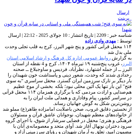
ارسال
پرینت
شناسه خبر : 2209 | تاریخ انتشار : 10 جولای 2025 - 22:12 | ارسال
توسط :
مهدی وادی زاده
۱۱۴ محفل قرآنی کشور و پنج شهر البرز، کرج به قلب تجلی وحدت
ملی بدل شد
به گزارش
روابط عمومی اداره کل فرهنگ و ارشاد اسلامی استان
البرز
، غروب پنج‌شنبه ۱۹ تیرماه ۱۴۰۴، کرج و 4 نقطه از استان
البرز ــ از جمله اشتهارد، نظرآباد، فردیس و ساوجبلاغ ــ صحنه
رخدادی شدند که وحدت، شعور دینی و پاسداشت خون شهیدان را
بار دیگر بر تارک سرزمین ایران گسترد. محفل سراسری “به سوی
فتح” این بار تنها یک آئین محلی نبود؛ بلکه بخشی از موج عظیم
هم‌صدایی و ارادت مردمی که با برگزاری همزمان ۱۱۴ محفل قرآنی
در سراسر کشور، پیام وفاداری و همدلی ملت ایران را به
روشن‌ترین شکل به گوش جهانیان رساند.
از نخستین دقایق غروب، صحن باصلابت امامزاده طاهر(ع) مملو شد
از خانواده‌های معظم شهیدان، نوجوانان عاشق قرآن و مسئولان
فرهنگی و هنری؛ محفل در فضایی سرشار از شوق، با اجرای گروه
سرود دختران نونهال آغاز شد. آوای متحد و معصومانه‌ی آنان با
مضمون امید، تعلق به آرمان شهیدان و رؤیای سرزمینی آزاد و