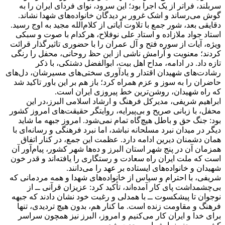
سربلند، فراتر از یک اجرا بود؛ این سرود، نوای فردای ایران را به
گوش می‌رساند و اشک غرور بر دیدگان خانواده‌های شهدا نشاند.
دقایقی بعد، شور جمع با تلاوت آیاتی از کلام‌الله مجید به اوج رسید.
استاد جواد ملازاده و استاد علی نوفلاح، هرکدام با صوت و سبکی
ویژه، آیات از سوره فتح و آل عمران را با حضوری تاثیرگذار قرائت
کردند؛ معنویت و آرامش ناشی از این حظ روحانی، محفل را رنگی
تازه داد. در ادامه، مداح اهل بیت، ابوالفضل دشتکی، با ذکر
رشادت‌های شهیدان اقتدار و یادآوری سختی‌های مسیرشان، دل‌های
حاضران را به سوز و عزم همراه کرد؛ باز هم بر این باور تاکید شد
که راه شهیدان، روشن‌ترین خط پیروزی ایران است.
ابراهیم شریفی، مدیرکل فرهنگ و ارشاد اسلامی البرز،در این
محفل، با زبانی صریح و بی‌پیرایه، روایتگر حقیقت‌های امروز کشور
بود: جنگ حق و باطل هیچ‌گاه تمام نمی‌شود. امروز جبهه ما شاید
دیگر در میدان نبرد مسلحانه نباشد، اما نبرد فرهنگی و رسانه‌ای با
همان دشمنان دیرین ادامه دارد. عظمت این جمع، در کنار اتفاق
همزمان آن در پنج شهر استان البرز و ده‌ها شهر کشور، پیام‌آور آن
است که ملت ایران راه سعادت و رستگاری را یافته‌اند و قدر خون
شهیدان و خانواده‌های ایستاده بر عهد را می‌دانند.
شریفی، با احترام و سپاس از خانواده‌های شهدا و همه مردمانی که
بی‌چشمداشت پای کار آمد‌ه‌اند، تأکید کرد: عزیزان قرآنی ــ از
نوجوان تا پیشکسوت ــ با همدلی و رغبت خود نشان دادند که جبهه
فرهنگ و مقاومت زنده است. ما کنار هم، بدون هیچ تردیدی، تنها
برای خدا و ایران کار می‌کنیم و امروز، البرز نیز همچون سراسر