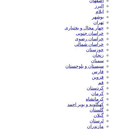
اصفهان
البرز
ایلام
بوشهر
تهران
چهار محال و بختیاری
خراسان جنوبی
خراسان رضوی
خراسان شمالی
خوزستان
زنجان
سمنان
سیستان و بلوچستان
فارس
قزوین
قم
کردستان
کرمان
کرمانشاه
کهگلویه و بویر احمد
گلستان
گیلان
لرستان
مازندران