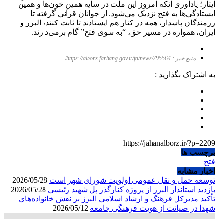
ایثار؛ یادآوری آنکه امروز این ملت در سایه همین خون‌ها و همین
ایستادگی‌ها به فتح نزدیک می‌شود. از جوانان قرآنی گرفته تا
رزمندگان پاسدار، همه در کنار هم ایستادند تا ثابت کنند، البرز و
ایران، همواره در مسیر حق، “به سوی فتح” گام برمی‌دارند.
منبع خبر : https://alborz.farhang.gov.ir/fa/news/795564/-------------
به اشتراک بگذارید :
https://jahanalborz.ir/?p=2209
برچسب ها
فتح
اخبار مشابه
توسعه حمل و نقل عمومی اولویت شورای شهر است
2026/05/28
بازدید استاندار البرز از پروژه کنارگذر پل شهید رئیسی
2026/05/28
تأکید مدیرکل فرهنگ و ارشاد اسلامی البرز بر نقش خانواده‌های
شهدا در صیانت از هویت فرهنگی جامعه
2026/05/12