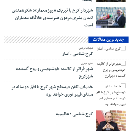
شهردار کرج با تبریک «روز معمار»: شکوهمندی
تمدن بشری مرهون هنرمندی خلاقانه معماران
است
جدیدترین مقالات
مهراب رجبی
کرج شناسی ، آسارا
علی مهری
شهر فراتر از کالبد: خوشنویسی و روح گمشده
شهرکرج
خدمات تلفن درسطح شهر کرج با افق دو ساله بر
مبنای فیبر نوری خواهد بود
کرج شناسی ؛ عظیمیه