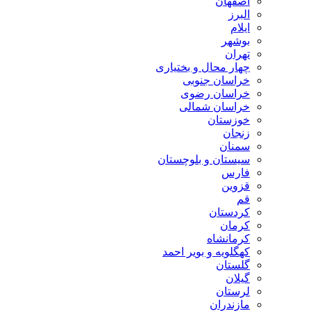
اصفهان
البرز
ایلام
بوشهر
تهران
چهار محال و بختیاری
خراسان جنوبی
خراسان رضوی
خراسان شمالی
خوزستان
زنجان
سمنان
سیستان و بلوچستان
فارس
قزوین
قم
کردستان
کرمان
کرمانشاه
کهگلویه و بویر احمد
گلستان
گیلان
لرستان
مازندران