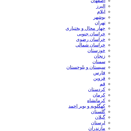
اصفهان
البرز
ایلام
بوشهر
تهران
چهار محال و بختیاری
خراسان جنوبی
خراسان رضوی
خراسان شمالی
خوزستان
زنجان
سمنان
سیستان و بلوچستان
فارس
قزوین
قم
کردستان
کرمان
کرمانشاه
کهگلویه و بویر احمد
گلستان
گیلان
لرستان
مازندران