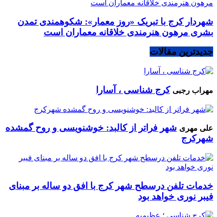
شهردار کرج با تبریک «روز معمار»: شکوهمندی تمدن
بشری مرهون هنرمندی خلاقانه معماران است
جدیدترین مقالات
کرج شناسی ، آسارا
مهراب رجبی
شهر فراتر از کالبد: خوشنویسی و روح گمشده
علی مهری
شهرکرج
خدمات تلفن درسطح شهر کرج با افق دو ساله بر مبنای
فیبر نوری خواهد بود