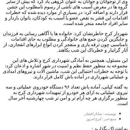
وی از نوجوانان و جوانان به عنوان گروهی یاد کرد که بیش از سایر
گروه ها در معرض آسیب های ناشی از رسوم نامطلوب این جشن
قرار دارند و اضافه کرد: در بسیاری از موارد دیده شده که خطرات
اقدامات این قشر به نقص عضو یا آسیب به کودکان، بانوان باردار و
سایر افراد جامعه منجر شده است.
شهردار کرج خاطرنشان کرد: خانواده ها با آگاهی رسانی به فرزندان
و جایگزین کردن جمع های خانوادگی و مطلوب به جای اقدامات
نامناسبی چون ترقه بازی و منفجر کردن انواع ابزارهای انفجاری، از
آثار گرانبار و خطرناک این شب بکاهند.
این مسئول، همچنین به آمادگی شهرداری کرج و تلاش های این
مجموعه به منظور حفظ نظم و امنیت در شهر اشاره و اذعان کرد:
با توجه به خطرات احتمالی این شب، ماشین آلات و نیروهای امدادی
و عملیاتی شهرداری در آماده باش کامل قرار دارند.
به گفته کیانی، آماده باش تعداد ۹۶ دستگاه خودروی عملیاتی و سه
نیروی عملیاتی به ازای هر خودرو از تمهیدات شهرداری کرج به
منظور برگزاری هر چه آرام تر و امن تر شب چهارشنبه آخر سال
است.
نویسنده : ساناز افشار
منبع خبر : کرج امروز
به اشتراک بگذارید :