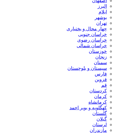
اصفهان
البرز
ایلام
بوشهر
تهران
چهار محال و بختیاری
خراسان جنوبی
خراسان رضوی
خراسان شمالی
خوزستان
زنجان
سمنان
سیستان و بلوچستان
فارس
قزوین
قم
کردستان
کرمان
کرمانشاه
کهگلویه و بویر احمد
گلستان
گیلان
لرستان
مازندران