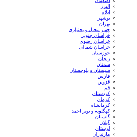
اصفهان
البرز
ایلام
بوشهر
تهران
چهار محال و بختیاری
خراسان جنوبی
خراسان رضوی
خراسان شمالی
خوزستان
زنجان
سمنان
سیستان و بلوچستان
فارس
قزوین
قم
کردستان
کرمان
کرمانشاه
کهگلویه و بویر احمد
گلستان
گیلان
لرستان
مازندران