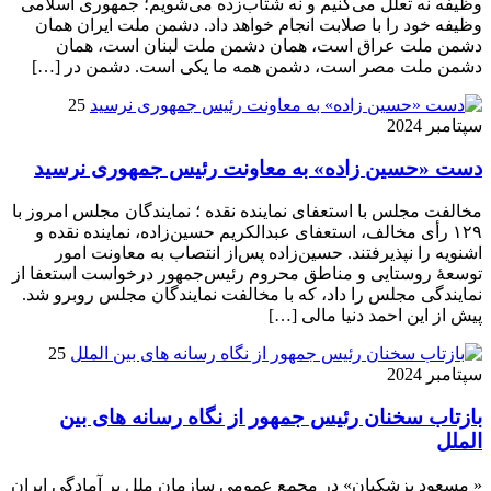
وظیفه نه تعلل می‌کنیم و نه شتاب‌زده می‌شویم؛ جمهوری اسلامی
وظیفه خود را با صلابت انجام خواهد داد. دشمن ملت ایران همان
دشمن ملت عراق است، همان دشمن ملت لبنان است، همان
دشمن ملت مصر است، دشمن همه ما یکی است. دشمن در […]
25
سپتامبر 2024
دست «حسین زاده» به معاونت رئیس جمهوری نرسید
مخالفت مجلس با استعفای نماینده نقده ؛ نمایندگان مجلس امروز با
۱۲۹ رأی مخالف، استعفای عبدالکریم حسین‌زاده، نماینده نقده و
اشنویه را نپذیرفتند. حسین‌زاده پس‌از انتصاب به معاونت امور
توسعهٔ روستایی و مناطق محروم رئیس‌جمهور درخواست استعفا از
نمایندگی مجلس را داد، که با مخالفت نمایندگان مجلس روبرو شد.
پیش از این احمد دنیا مالی […]
25
سپتامبر 2024
بازتاب سخنان رئیس جمهور از نگاه رسانه های بین
الملل
« مسعود پزشکیان» در مجمع عمومی سازمان ملل بر آمادگی ایران