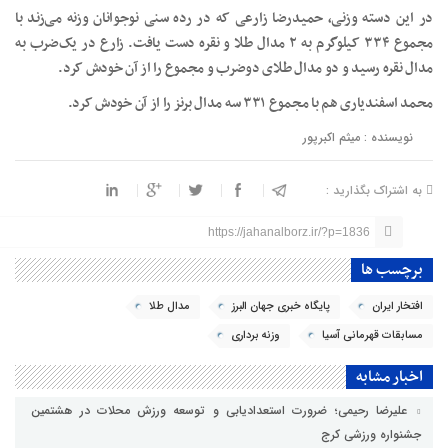
در این دسته وزنی، حمیدرضا زارعی که در رده سنی نوجوانان وزنه می‌زند با
مجموع ۳۳۴ کیلوگرم به ۲ مدال طلا و نقره دست یافت. زارع در یک‌ضرب به
مدال نقره رسید و دو مدال طلای دوضرب و مجموع را از آن خودش کرد.
محمد اسفندیاری هم با مجموع ۳۳۱ سه مدال برنز را از آن خودش کرد.
نویسنده : میثم اکبرپور
به اشتراک بگذارید :
https://jahanalborz.ir/?p=1836
برچسب ها
افتخار ایران
پایگاه خبری جهان البرز
مدال طلا
مسابقات قهرمانی آسیا
وزنه برداری
اخبار مشابه
علیرضا رحیمی؛ ضرورت استعدادیابی و توسعه ورزش محلات در هشتمین
جشنواره ورزشی کرج