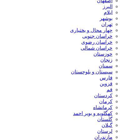
اصفهان
البرز
ایلام
بوشهر
تهران
چهار محال و بختیاری
خراسان جنوبی
خراسان رضوی
خراسان شمالی
خوزستان
زنجان
سمنان
سیستان و بلوچستان
فارس
قزوین
قم
کردستان
کرمان
کرمانشاه
کهگلویه و بویر احمد
گلستان
گیلان
لرستان
مازندران