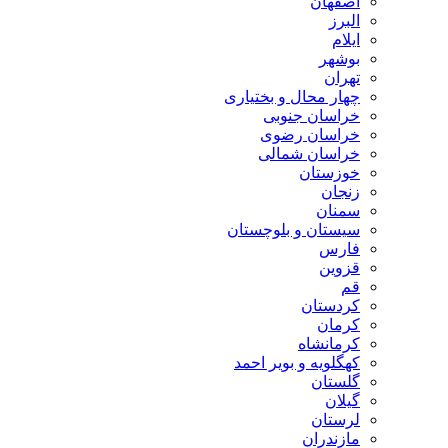
اصفهان
البرز
ایلام
بوشهر
تهران
چهار محال و بختیاری
خراسان جنوبی
خراسان رضوی
خراسان شمالی
خوزستان
زنجان
سمنان
سیستان و بلوچستان
فارس
قزوین
قم
کردستان
کرمان
کرمانشاه
کهگلویه و بویر احمد
گلستان
گیلان
لرستان
مازندران