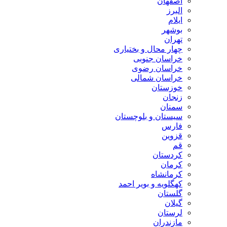
اصفهان
البرز
ایلام
بوشهر
تهران
چهار محال و بختیاری
خراسان جنوبی
خراسان رضوی
خراسان شمالی
خوزستان
زنجان
سمنان
سیستان و بلوچستان
فارس
قزوین
قم
کردستان
کرمان
کرمانشاه
کهگلویه و بویر احمد
گلستان
گیلان
لرستان
مازندران