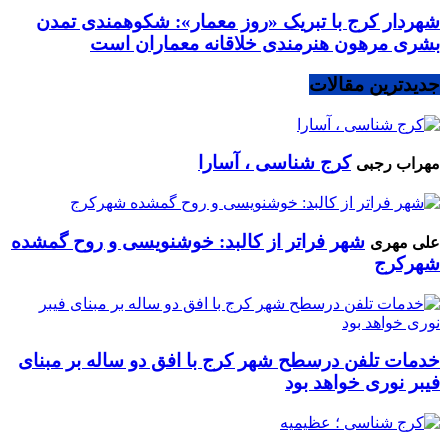
شهردار کرج با تبریک «روز معمار»: شکوهمندی تمدن
بشری مرهون هنرمندی خلاقانه معماران است
جدیدترین مقالات
کرج شناسی ، آسارا
مهراب رجبی
شهر فراتر از کالبد: خوشنویسی و روح گمشده
علی مهری
شهرکرج
خدمات تلفن درسطح شهر کرج با افق دو ساله بر مبنای
فیبر نوری خواهد بود