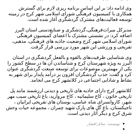
وی ادامه داد: بر این اساس برنامه ریزی لازم برای گسترش
همکاری با کمیسیون فرهنگی شورای اسلامی شهر کرج در زمینه
توسعه فعالیت‌های مشترک گردشگری آغاز شده است.
مدیرکل میراث‌فرهنگی،گردشگری و صنایع‌دستی استان البرز
اضافه کرد: در نشستی مشترک با اعضای کمیسیون فرهنگی
شورای اسلامی شهر کرج وضعیت جاذبه های فرهنگی‌، مذهبی،
تفریحی و ورزشی این شهر مورد بررسی قرار گرفت.
وی شناسایی ظرفیت‌های بالقوه و بالفعل گردشگری در استان
البرز به ویژه شهرستان کرج و شناساندن آن ها در سطح کشور را
یکی از مهمترین موضوعات برای توسعه صنعت گردشگری عنوان
کرد و گفت: جذب گردشگران افزون بر درآمد پایدار برای شهر به
نشاط و شادابی اجتماعی در کلانشهر کرج می انجامد.
کلانشهر کرج دارای جاذبه های تاریخی و دیدنی ارزشمند مانند پل
تاریخی خاتون ، کاخ سلیمانیه ، کاخ مروارید، باغ تاریخی سیب مهر
شهر، کاروانسرای شاه عباسی، بوستان های تفریحی ایرانیان ،
تاجیکستان، باغ گل های پارک شهید چمران ، مجموعه حیات وحش
شرق کرج و دیگر آثار دیدنی است.
نویسنده : ساناز افشار