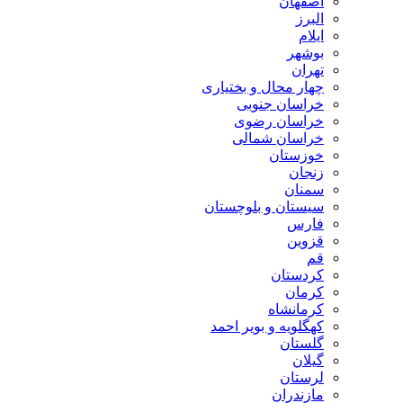
اصفهان
البرز
ایلام
بوشهر
تهران
چهار محال و بختیاری
خراسان جنوبی
خراسان رضوی
خراسان شمالی
خوزستان
زنجان
سمنان
سیستان و بلوچستان
فارس
قزوین
قم
کردستان
کرمان
کرمانشاه
کهگلویه و بویر احمد
گلستان
گیلان
لرستان
مازندران