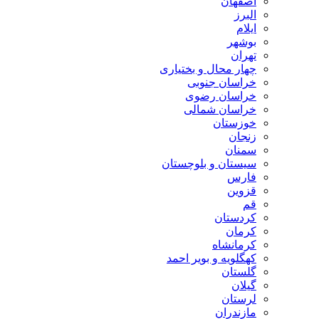
اصفهان
البرز
ایلام
بوشهر
تهران
چهار محال و بختیاری
خراسان جنوبی
خراسان رضوی
خراسان شمالی
خوزستان
زنجان
سمنان
سیستان و بلوچستان
فارس
قزوین
قم
کردستان
کرمان
کرمانشاه
کهگلویه و بویر احمد
گلستان
گیلان
لرستان
مازندران