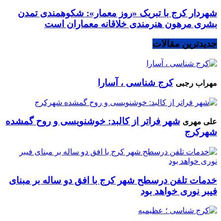
شهردار کرج با تبریک «روز معمار»: شکوهمندی تمدن
بشری مرهون هنرمندی خلاقانه معماران است
جدیدترین مقالات
کرج شناسی ، آسارا
مهراب رجبی
شهر فراتر از کالبد: خوشنویسی و روح گمشده
علی مهری
شهرکرج
خدمات تلفن درسطح شهر کرج با افق دو ساله بر مبنای
فیبر نوری خواهد بود