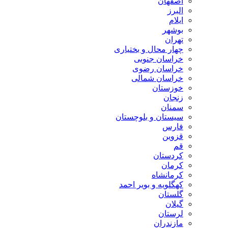
اصفهان
البرز
ایلام
بوشهر
تهران
چهار محال و بختیاری
خراسان جنوبی
خراسان رضوی
خراسان شمالی
خوزستان
زنجان
سمنان
سیستان و بلوچستان
فارس
قزوین
قم
کردستان
کرمان
کرمانشاه
کهگلویه و بویر احمد
گلستان
گیلان
لرستان
مازندران