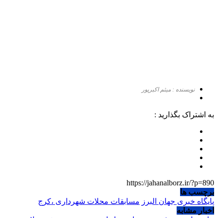
نویسنده : میثم اکبرپور
به اشتراک بگذارید :
https://jahanalborz.ir/?p=890
برچسب ها
پایگاه خبری جهان البرز
مسابقات محلات شهرداری ،کرج
اخبار مشابه