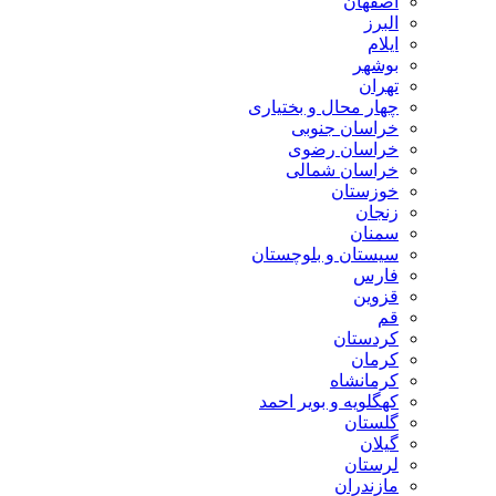
اصفهان
البرز
ایلام
بوشهر
تهران
چهار محال و بختیاری
خراسان جنوبی
خراسان رضوی
خراسان شمالی
خوزستان
زنجان
سمنان
سیستان و بلوچستان
فارس
قزوین
قم
کردستان
کرمان
کرمانشاه
کهگلویه و بویر احمد
گلستان
گیلان
لرستان
مازندران