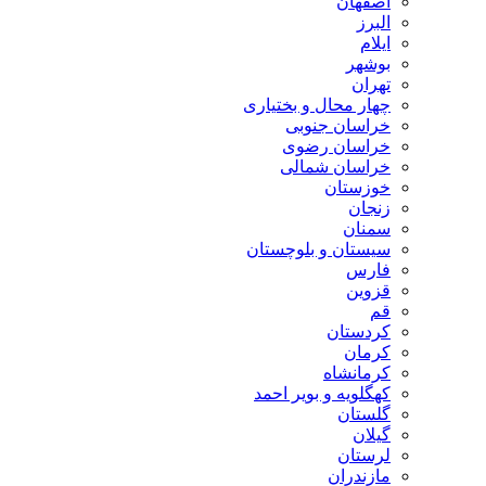
اصفهان
البرز
ایلام
بوشهر
تهران
چهار محال و بختیاری
خراسان جنوبی
خراسان رضوی
خراسان شمالی
خوزستان
زنجان
سمنان
سیستان و بلوچستان
فارس
قزوین
قم
کردستان
کرمان
کرمانشاه
کهگلویه و بویر احمد
گلستان
گیلان
لرستان
مازندران