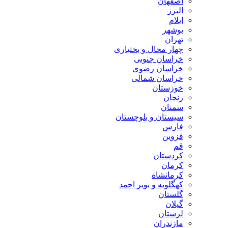
اصفهان
البرز
ایلام
بوشهر
تهران
چهار محال و بختیاری
خراسان جنوبی
خراسان رضوی
خراسان شمالی
خوزستان
زنجان
سمنان
سیستان و بلوچستان
فارس
قزوین
قم
کردستان
کرمان
کرمانشاه
کهگلویه و بویر احمد
گلستان
گیلان
لرستان
مازندران