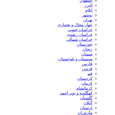
اصفهان
البرز
ایلام
بوشهر
تهران
چهار محال و بختیاری
خراسان جنوبی
خراسان رضوی
خراسان شمالی
خوزستان
زنجان
سمنان
سیستان و بلوچستان
فارس
قزوین
قم
کردستان
کرمان
کرمانشاه
کهگلویه و بویر احمد
گلستان
گیلان
لرستان
مازندران