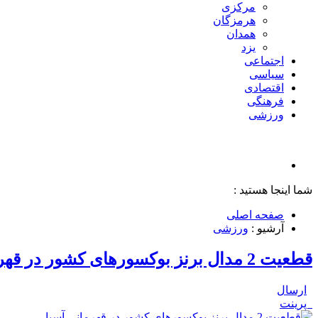
مرکزی
هرمزگان
همدان
یزد
اجتماعی
سیاسی
اقتصادی
فرهنگی
ورزشی
شما اینجا هستید :
صفحه اصلی
آرشیو :
ورزشی
قطعیت 2 مدال برنز بوکسورهای کشور در قهرمانی آسیا
ارسال
پرینت