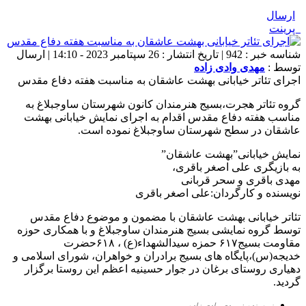
ارسال
پرینت
شناسه خبر : 942 | تاریخ انتشار : 26 سپتامبر 2023 - 14:10 | ارسال
توسط :
مهدی وادی زاده
اجرای تئاتر خیابانی بهشت عاشقان به مناسبت هفته دفاع مقدس
گروه تئاتر هجرت،بسیج هنرمندان کانون شهرستان ساوجبلاغ به
مناسب هفته دفاع مقدس اقدام به اجرای نمایش خیابانی بهشت
عاشقان در سطح شهرستان ساوجبلاغ نموده است.
نمایش خیابانی”بهشت عاشقان”
به بازیگری علی اصغر باقری،
مهدی باقری و سحر قربانی
نویسنده و کارگردان:علی اصغر باقری
تئاتر خیابانی بهشت عاشقان با مضمون و موضوع دفاع مقدس
توسط گروه نمایشی بسیج هنرمندان ساوجبلاغ و با همکاری حوزه
مقاومت بسیج۶۱۷ حمزه سیدالشهداء(ع) ، ۶۱۸حضرت
خدیجه(س)،پايگاه های بسیج برادران و خواهران، شورای اسلامی و
دهیاری روستای برغان در جوار حسینیه اعظم این روستا برگزار
گردید.
نویسنده : مهدی وادی زاده