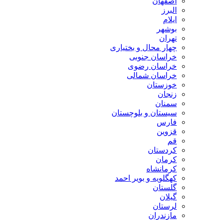
اصفهان
البرز
ایلام
بوشهر
تهران
چهار محال و بختیاری
خراسان جنوبی
خراسان رضوی
خراسان شمالی
خوزستان
زنجان
سمنان
سیستان و بلوچستان
فارس
قزوین
قم
کردستان
کرمان
کرمانشاه
کهگلویه و بویر احمد
گلستان
گیلان
لرستان
مازندران