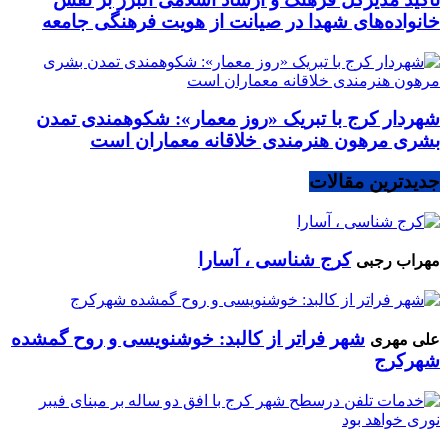
خانواده‌های شهدا در صیانت از هویت فرهنگی جامعه
شهردار کرج با تبریک «روز معمار»: شکوهمندی تمدن
بشری مرهون هنرمندی خلاقانه معماران است
جدیدترین مقالات
کرج شناسی ، آسارا
مهراب رجبی
شهر فراتر از کالبد: خوشنویسی و روح گمشده
علی مهری
شهرکرج