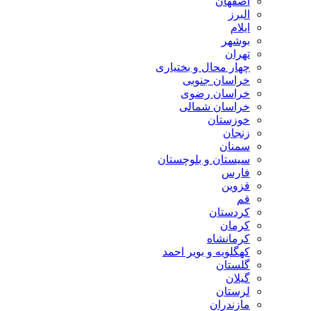
اصفهان
البرز
ایلام
بوشهر
تهران
چهار محال و بختیاری
خراسان جنوبی
خراسان رضوی
خراسان شمالی
خوزستان
زنجان
سمنان
سیستان و بلوچستان
فارس
قزوین
قم
کردستان
کرمان
کرمانشاه
کهگلویه و بویر احمد
گلستان
گیلان
لرستان
مازندران