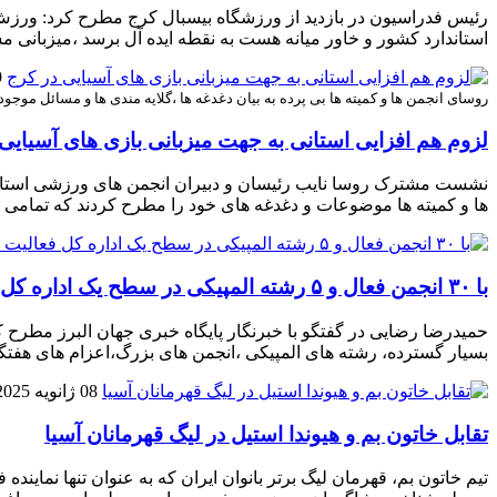
رئیس فدراسیون در بازدید از ورزشگاه بیسبال کرج مطرح کرد: ورزش ال
استاندارد کشور و خاور میانه هست به نقطه ایده آل برسد ،میزبان
19
روسای انجمن ها و کمیته ها بی پرده به بیان دغدغه ها ،گلایه مندی ها و مسائل موج
لزوم هم افزایی استانی به جهت میزبانی بازی های آسیایی
ها و کمیته ها موضوعات و دغدغه های خود را مطرح کردند که تمام
با ۳۰ انجمن فعال و ۵ رشته المپیکی در سطح یک اداره کل فعالیت داریم
بسیار گسترده، رشته های المپیکی ،انجمن های بزرگ،اعزام های هف
08 ژانویه 2025
تقابل خاتون بم و هیوندا استیل در لیگ قهرمانان آسیا
تیم خاتون بم، قهرمان لیگ برتر بانوان ایران که به عنوان تنها نماین