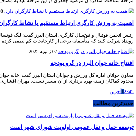
مرحله شناخت. شاگردان مرضیه جعفری در این مرحله باید به مصاف ق
08 ژانویه
اهمیت به ورزش کارگری ارتباط مستقیم با نشاط کارگران 
رئیس انجمن فوتبال و فوتسال کارگری استان البرز گفت: لیگ فوتسال ک
رویداد شرکت کنند که متأسفانه برخی از کارخانجات کم لطفی کرده 
07 ژانویه 2025
افتتاح خانه جوان البرز در گرو بودجه
معاون جوانان اداره کل ورزش و جوانان استان البرز گفت: خانه جوان اس
محدود کماکان زمینه بهره برداری از آن میسر نیست. مهران افشاری افز
5
4
3
2
1
آخرین
جدیدترین مطالب
توسعه حمل و نقل عمومی اولویت شورای شهر است