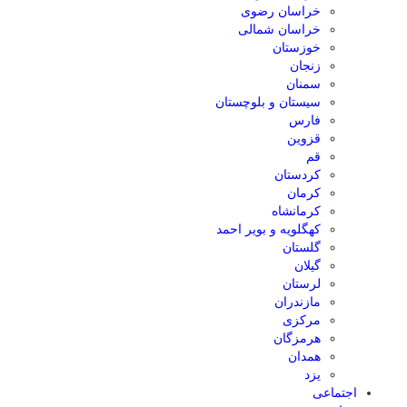
خراسان رضوی
خراسان شمالی
خوزستان
زنجان
سمنان
سیستان و بلوچستان
فارس
قزوین
قم
کردستان
کرمان
کرمانشاه
کهگلویه و بویر احمد
گلستان
گیلان
لرستان
مازندران
مرکزی
هرمزگان
همدان
یزد
اجتماعی