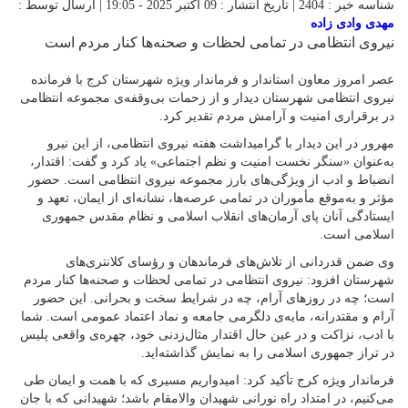
شناسه خبر : 2404 | تاریخ انتشار : 09 اکتبر 2025 - 19:05 | ارسال توسط :
مهدی وادی زاده
نیروی انتظامی در تمامی لحظات و صحنه‌ها کنار مردم است
عصر امروز معاون استاندار و فرماندار ویژه شهرستان کرج با فرمانده
نیروی انتظامی شهرستان دیدار و از زحمات بی‌وقفه‌ی مجموعه انتظامی
در برقراری امنیت و آرامش مردم تقدیر کرد.
مهرور در این دیدار با گرامیداشت هفته نیروی انتظامی، از این نیرو
به‌عنوان «سنگر نخست امنیت و نظم اجتماعی» یاد کرد و گفت: اقتدار،
انضباط و ادب از ویژگی‌های بارز مجموعه نیروی انتظامی است. حضور
مؤثر و به‌موقع مأموران در تمامی عرصه‌ها، نشانه‌ای از ایمان، تعهد و
ایستادگی آنان پای آرمان‌های انقلاب اسلامی و نظام مقدس جمهوری
اسلامی است.
وی ضمن قدردانی از تلاش‌های فرماندهان و رؤسای کلانتری‌های
شهرستان افزود: نیروی انتظامی در تمامی لحظات و صحنه‌ها کنار مردم
است؛ چه در روزهای آرام، چه در شرایط سخت و بحرانی. این حضور
آرام و مقتدرانه، مایه‌ی دلگرمی جامعه و نماد اعتماد عمومی است. شما
با ادب، نزاکت و در عین حال اقتدار مثال‌زدنی خود، چهره‌ی واقعی پلیس
در تراز جمهوری اسلامی را به نمایش گذاشته‌اید.
فرماندار ویژه کرج تأکید کرد: امیدواریم مسیری که با همت و ایمان طی
می‌کنیم، در امتداد راه نورانی شهیدان والامقام باشد؛ شهیدانی که با جان