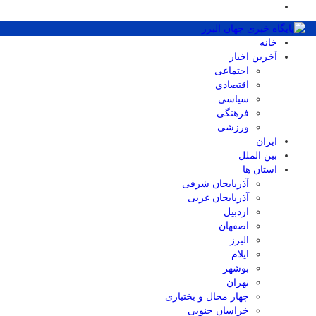
خانه
آخرین اخبار
اجتماعی
اقتصادی
سیاسی
فرهنگی
ورزشی
ایران
بین الملل
استان ها
آذربایجان شرقی
آذربایجان غربی
اردبیل
اصفهان
البرز
ایلام
بوشهر
تهران
چهار محال و بختیاری
خراسان جنوبی