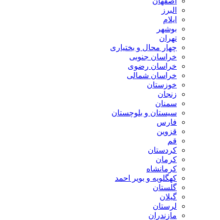
اصفهان
البرز
ایلام
بوشهر
تهران
چهار محال و بختیاری
خراسان جنوبی
خراسان رضوی
خراسان شمالی
خوزستان
زنجان
سمنان
سیستان و بلوچستان
فارس
قزوین
قم
کردستان
کرمان
کرمانشاه
کهگلویه و بویر احمد
گلستان
گیلان
لرستان
مازندران