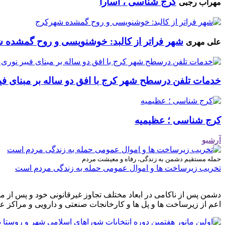
کرج شناسی ، آسارا
مهراب رجبی
شهر فراتر از کالبد: خوشنویسی و روح گمشده 
علی مهری
خدمات تلفن درسطح شهر کرج با افق دو ساله بر مبنای فیب
کرج شناسی ؛ عظیمیه
آرشیو
حمله مستقیم دشمن به زندگی، رفاه و معیشت مردم
تخریب زیرساخت ها و اموال عمومی حمله به زندگی مردم است
دشمن پس از ناکامی در ابعاد مختلف تجاوز غیرقانونی خود و پس از م
اعم از زیرساخت ها و پل ها و کارخانجات صنعتی و دارویی و مراکز ع