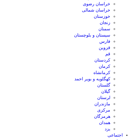
خراسان رضوی
خراسان شمالی
خوزستان
زنجان
سمنان
سیستان و بلوچستان
فارس
قزوین
قم
کردستان
کرمان
کرمانشاه
کهگلویه و بویر احمد
گلستان
گیلان
لرستان
مازندران
مرکزی
هرمزگان
همدان
یزد
اجتماعی