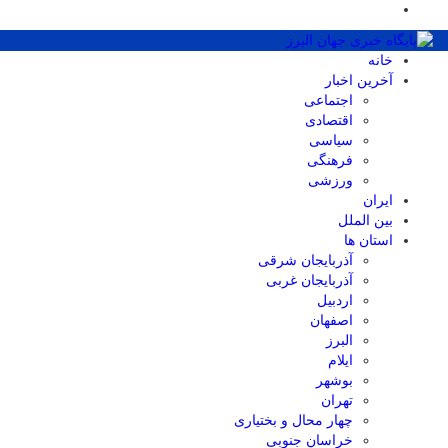
خانه
آخرین اخبار
اجتماعی
اقتصادی
سیاسی
فرهنگی
ورزشی
ایران
بین الملل
استان ها
آذربایجان شرقی
آذربایجان غربی
اردبیل
اصفهان
البرز
ایلام
بوشهر
تهران
چهار محال و بختیاری
خراسان جنوبی