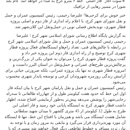
🔹سوت آغاز “فاز اصلی” خط ۲ مترو کرج به صدا در خواهد آمد: گام بلند
شورا در مسیر رهایی از ترافیک
خبر خوش برای کرجی‌ها! علیرضا رحیمی، رئیس کمیسیون عمران و حمل
و نقل شورای شهر کرج، با اعلام راه اندازی از فاز دوم و اصلی پروژه
قطار شهری، نویدبخش فصلی نوین در حمل‌ونقل این کلان‌شهر شد.
به گزارش پایگاه اطلاع رسانی شورای اسلامی شهر کرج ؛ علیرضا
رحیمی رئیس کمیسیون عمران و حمل و نقل شورای اسلامی شهر کرج
در رابطه با چالش‌های فنی، تعداد رام‌هاو ایستگاه‌های فعال پروژه قطار
شهری کرج توضیح و از راه اندازی فاز دوم این پروژه خبر داد و
گفت:پروژه قطار شهری کرج را می‌توان به عنوان یکی از بزرگ‌ترین و
پرچالش‌ترین طرح‌های عمرانی و حمل‌ونقل در استان البرز دانست و
امروزه قطار شهری نه تنها یک پروژه عمرانی، بلکه ضرورتی حیاتی برای
آرامش زندگی روزمره شهروندان کرجی و توسعه پایدار شهری محسوب
می‌شود.
رئیس کمیسیون عمران و حمل و نقل پارلمان شهر کرج با بیان اینکه فاز
اول این خط که حدود هفت کیلومتر طول و از چهارراه طالقانی تا سه‌راه
رجایی‌شهر را پوشش می‌دهد پیش‌تر به‌طور آزمایشی افتتاح شده، اظهار
داشت:قطار شهری کرج به ایستگاه پایانی خود رسید و فاز اصلی این
طرح به طول 12 کیلومتر از 45 متری گلشهر تا میدان شهید سلطانی
شامل هشت ایستگاه می باشد و هم‌زمان با افتتاح این خط، تنها ۵ ایستگاه
آن مورد بهره‌برداری قرار می‌گیرد و مابقی به مرور زمان و با توجه به
نیاز، تردد مسافر و خطوط تقاطعی دیگر فعال خواهند شد مسیری که با