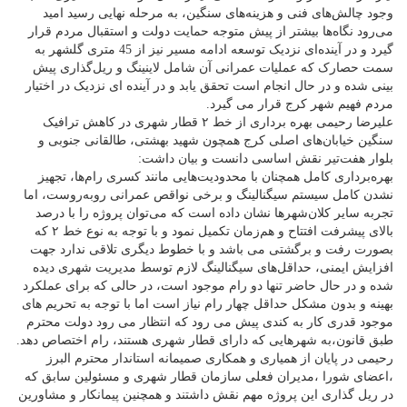
وجود چالش‌های فنی و هزینه‌های سنگین، به مرحله نهایی رسید امید
می‌رود نگاه‌ها بیشتر از پیش متوجه حمایت دولت و استقبال مردم قرار
گیرد و در آینده‌ای نزدیک توسعه ادامه مسیر نیز از 45 متری گلشهر به
سمت حصارک که عملیات عمرانی آن شامل لاینینگ و ریل‌گذاری پیش
بینی شده و در حال انجام است تحقق یابد و در آینده ای نزدیک در اختیار
مردم فهیم شهر کرج قرار می گیرد.
علیرضا رحیمی بهره برداری از خط ۲ قطار شهری در کاهش ترافیک
سنگین خیابان‌های اصلی کرج همچون شهید بهشتی، طالقانی جنوبی و
بلوار هفت‌تیر نقش اساسی دانست و بیان داشت:
بهره‌برداری کامل همچنان با محدودیت‌هایی مانند کسری رام‌ها، تجهیز
نشدن کامل سیستم سیگنالینگ و برخی نواقص عمرانی روبه‌روست، اما
تجربه سایر کلان‌شهرها نشان داده است که می‌توان پروژه را با درصد
بالای پیشرفت افتتاح و هم‌زمان تکمیل نمود و با توجه به نوع خط ۲ که
بصورت رفت و برگشتی می باشد و با خطوط دیگری تلاقی ندارد جهت
افزایش ایمنی، حداقل‌های سیگنالینگ لازم توسط مدیریت شهری دیده
شده و در حال حاضر تنها دو رام موجود است، در حالی که برای عملکرد
بهینه و بدون مشکل حداقل چهار رام نیاز است اما با توجه به تحریم های
موجود قدری کار به کندی پیش می رود که انتظار می رود دولت محترم
طبق قانون،به شهرهایی که دارای قطار شهری هستند، رام اختصاص دهد.
رحیمی در پایان از همیاری و همکاری صمیمانه استاندار محترم البرز
،اعضای شورا ،مدیران فعلی سازمان قطار شهری و مسئولین سابق که
در ریل گذاری این پروژه مهم نقش داشتند و همچنین پیمانکار و مشاورین