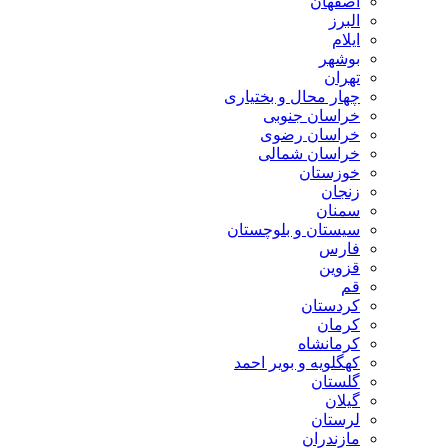
اصفهان
البرز
ایلام
بوشهر
تهران
چهار محال و بختیاری
خراسان جنوبی
خراسان رضوی
خراسان شمالی
خوزستان
زنجان
سمنان
سیستان و بلوچستان
فارس
قزوین
قم
کردستان
کرمان
کرمانشاه
کهگلویه و بویر احمد
گلستان
گیلان
لرستان
مازندران