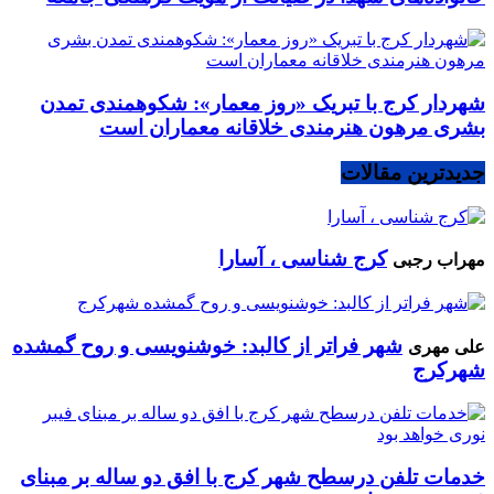
شهردار کرج با تبریک «روز معمار»: شکوهمندی تمدن
بشری مرهون هنرمندی خلاقانه معماران است
جدیدترین مقالات
کرج شناسی ، آسارا
مهراب رجبی
شهر فراتر از کالبد: خوشنویسی و روح گمشده
علی مهری
شهرکرج
خدمات تلفن درسطح شهر کرج با افق دو ساله بر مبنای