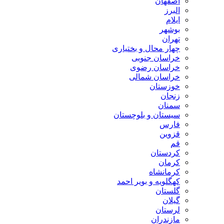
اصفهان
البرز
ایلام
بوشهر
تهران
چهار محال و بختیاری
خراسان جنوبی
خراسان رضوی
خراسان شمالی
خوزستان
زنجان
سمنان
سیستان و بلوچستان
فارس
قزوین
قم
کردستان
کرمان
کرمانشاه
کهگلویه و بویر احمد
گلستان
گیلان
لرستان
مازندران