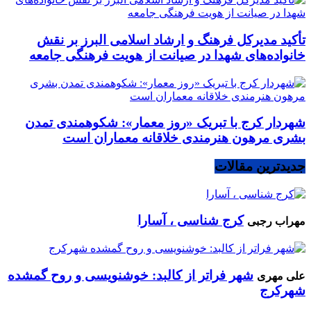
تأکید مدیرکل فرهنگ و ارشاد اسلامی البرز بر نقش
خانواده‌های شهدا در صیانت از هویت فرهنگی جامعه
شهردار کرج با تبریک «روز معمار»: شکوهمندی تمدن
بشری مرهون هنرمندی خلاقانه معماران است
جدیدترین مقالات
کرج شناسی ، آسارا
مهراب رجبی
شهر فراتر از کالبد: خوشنویسی و روح گمشده
علی مهری
شهرکرج