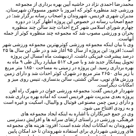
محمدرضا احمدی نژاد در حاشیه آیین بهره برداری از مجموعه
ورزشی چند منظوره کوثر که امروز با حضور مسوولان شهرستان،
مدیران شهری فردیس، شهروندان و اصحاب رسانه برگزار شد؛ در
جمع اصحاب رسانه در خصوص این پروژه اظهار کرد: در دوره
چهارم شورای اسلامی شهر کرج احداث چند سالن چند منظوره
بحران و ورزشی مصوب شد که مجموعه چند منظوره کوثر از جمله
آنهاست.
وی با بیان اینکه مجموعه ورزشی کوثربهترین مجموعه ورزشی شهر
است؛ افزود: این پروژه از سال ۹۵ آغاز شد و در طی این سال ها ۲۵
درصد پیشرفت فیزیکی داشت. اردیبهشت ماه امسال این پروژه
تحویل پیمانکار جدید شد و با صرف ۵۱۲ میلیارد ریال طی ۹ ماه به
بهره برداری رسید. این پروژه در زمینی به مساحت ۱۸۵۰ متر مربع
با زیر بنای ۲۶۵۰ متر مربع در شهرک کوثر احداث شد و دارای زمین
ورزش های توپی، سالن کشتی، سالن بدنسازی، تنیس روی میز و
امکانات دیگراست.
شهردار فردیس گفت: مجموعه ورزشی جوان در شهرک راه آهن
پروژه بعدی مدیریت شهر فردیس است که آماده بهره برداری شده
و دارای زمین چمن مصنوعی فوتبال و والیبال، اسکیت و غیره است
و به زودی افتتاح می شود.
وی در جمع خبرنگاران با اشاره به اینکه ایجاد مجموعه های
فرهنگی، ورزشی در راستای ارتقای سرانه ها و افزایش دسترسی
شهروندان به امکانات ایجاد شده است؛ افزود: هزینه های مجموعه
های ورزشی شهرداری برای استفاده شهروندان تا حد امکان پایین