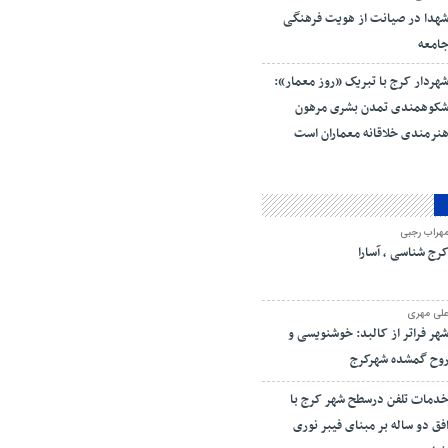
هدا در صیانت از هویت فرهنگی
امعه
هردار کرج با تبریک «روز معمار»:
کوهمندی تمدن بشری مرهون
نرمندی خلاقانه معماران است
هراب رجبی
رج شناسی ، آسارا
لی مهری
هر فراتر از کالبد: خوشنویسی و
وح گمشده شهرکرج
دمات تلفن درسطح شهر کرج با
فق دو ساله بر مبنای فیبر نوری