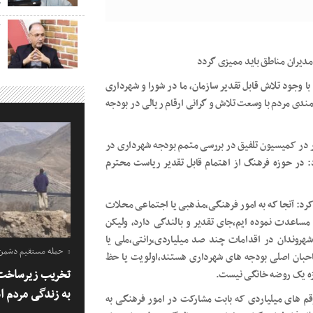
خ
ک
دیران مناطق باید ممیزی گردد
جود تلاش قابل تقدیر سازمان، ما در شورا و شهرداری
مندی مردم با وسعت تلاش و گرانی ارقام ریالی در بودجه
ر در کمیسیون تلفیق در بررسی متمم بودجه شهرداری در
 در حوزه فرهنگ از اهتمام قابل تقدیر ریاست محترم
د: آنجا که به امور فرهنگی،مذهبی یا اجتماعی محلات
مساعدت نموده ایم،جای تقدیر و بالندگی دارد، ولیکن
شهروندان در اقدامات چند صد میلیاردی،رانتی،ملی یا
حمله مستقیم دشمن ب
بان اصلی بودجه های شهرداری هستند،اولویت یا حظ
تخریب زیرساخت 
دازه یک روضه خانگی نیست.
به زندگی مردم 
م های میلیاردی که بابت مشارکت در امور فرهنگی به