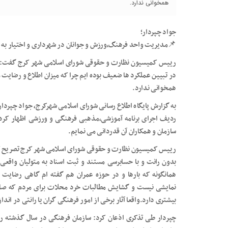
همخوانی ندارد.
جواد چپردار؛
📌مدیریت واحد فرهنگ،ورزش و جوانان در شهرداری و اختیار به م
رییس کمیسیون نظارت و حقوقی شورای اسلامی شهر کرج گفت: با و
در تبیین عملکرد ها ضعیف بوده ایم چرا که میزان اطلاع و رضایت 
همخوانی ندارد.
به گزارش پایگاه اطلاع رسانی شورای اسلامی شهرکرج، جواد چپردا
ردیف اجرای برنامه آموزشی،مذهبی فرهنگی و ورزشی اظهار کرد:
سازمان و همکاران آن قدردانی می نمایم.
رییس کمیسیون نظارت و حقوقی شورای اسلامی شهر کرج تصریح کر
بدون رانت و با حسابرسی مستند و ثبت اسناد به متولیان واقعی 
همانگونه که بارها و در حوزه عمران هم گفته ام گاهی رضایت 
نمایشی نیست و گشایش مطالبات خرد محلات برای مردم که صاح
بیشتری دارد.واقعا آثار برخی از امور فرهنگی گران یا رانتی در ان
چپردار طی تذکری اذعان کرد: سازمان فرهنگی در سال گذشته رق