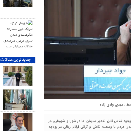
ش
ج
ش
ش
ه
جدیدترین مقالات
م
ک
ع
ش
مهدی وادی زاده
ر
خ
د تلاش قابل تقدیر سازمان، ما در شورا و شهرداری در
ا
دی مردم با وسعت تلاش و گرانی ارقام ریالی در بودجه