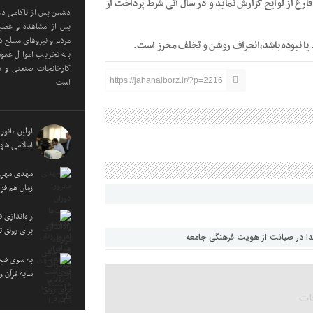
رغ از لوایح گزارش نماید و در سال آتی شرط پرداخت از
دشمن پس از ناکامی در 
پس از مشاهده و عصبان
مردم و نیروهای مسلح در
 یا نبوده باشد،انحراف روشن و تخلف محرز است.
به تخریب اموال عموم
کارخانجات صنعتی و دا
است
https://jahanalborz.ir/?p=2216
اولین مانور
اسلامی شهر
مهدی مهرور
زمان هم‌اف
راه‌اندازی
برای رونق ت
هدا در صیانت از هویت فرهنگی جامعه
به سوی فتح
سایه قرآن 