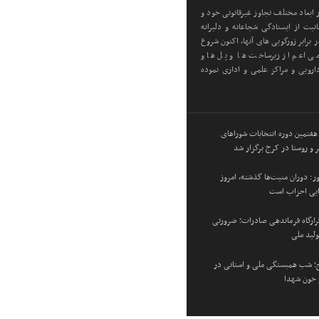
ابعاد مختلف تجاوز غیرقانونی خود و
یت از ایستادگی شجاعانه و دلیرانه
 برابر زورگویی های آنها، اکنون شروع
ی اعم از زیرساخت ها و پل ها و
رویی و مراکز علمی و اداری نموده
 هفتمین دوره انتخابات شوراهای
 و روستا در کرج برگزار شد
: دوران منیت‌ها گذشته، امروز
زایی احزاب است
 قرارگاه فرماندهی صادرات؛ ضرورتی
ولید ملی
؛ شب همبستگی ملی و استانی در
و خون شهدا