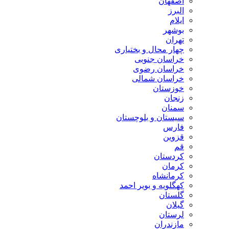
اصفهان
البرز
ایلام
بوشهر
تهران
چهار محال و بختیاری
خراسان جنوبی
خراسان رضوی
خراسان شمالی
خوزستان
زنجان
سمنان
سیستان و بلوچستان
فارس
قزوین
قم
کردستان
کرمان
کرمانشاه
کهگلویه و بویر احمد
گلستان
گیلان
لرستان
مازندران