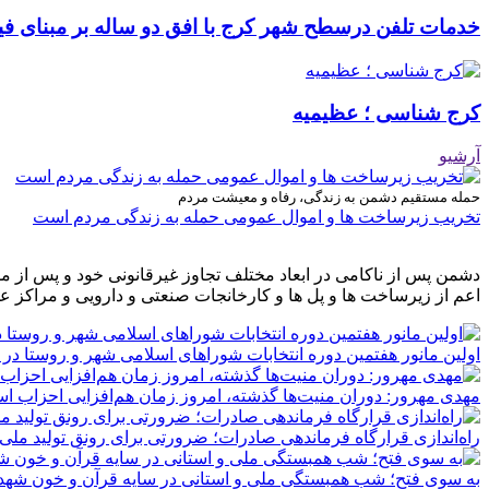
خدمات تلفن درسطح شهر کرج با افق دو ساله بر مبنای فیب
کرج شناسی ؛ عظیمیه
آرشیو
حمله مستقیم دشمن به زندگی، رفاه و معیشت مردم
تخریب زیرساخت ها و اموال عمومی حمله به زندگی مردم است
دشمن پس از ناکامی در ابعاد مختلف تجاوز غیرقانونی خود و پس از م
اعم از زیرساخت ها و پل ها و کارخانجات صنعتی و دارویی و مراکز ع
اولین مانور هفتمین دوره انتخابات شوراهای اسلامی شهر و روستا در 
مهدی مهرور: دوران منیت‌ها گذشته، امروز زمان هم‌افزایی احزاب ا
راه‌اندازی قرارگاه فرماندهی صادرات؛ ضرورتی برای رونق تولید ملی
به سوی فتح؛ شب همبستگی ملی و استانی در سایه قرآن و خون شهدا