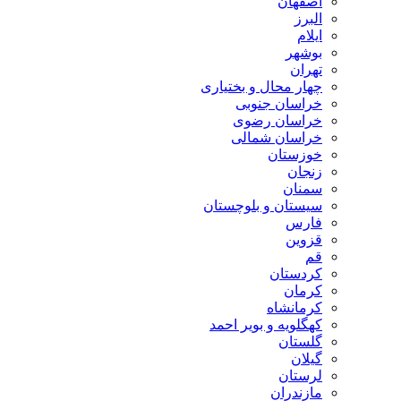
اصفهان
البرز
ایلام
بوشهر
تهران
چهار محال و بختیاری
خراسان جنوبی
خراسان رضوی
خراسان شمالی
خوزستان
زنجان
سمنان
سیستان و بلوچستان
فارس
قزوین
قم
کردستان
کرمان
کرمانشاه
کهگلویه و بویر احمد
گلستان
گیلان
لرستان
مازندران