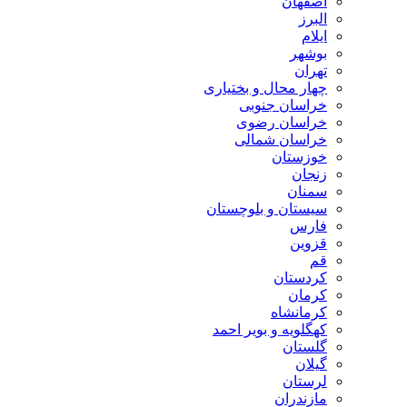
اصفهان
البرز
ایلام
بوشهر
تهران
چهار محال و بختیاری
خراسان جنوبی
خراسان رضوی
خراسان شمالی
خوزستان
زنجان
سمنان
سیستان و بلوچستان
فارس
قزوین
قم
کردستان
کرمان
کرمانشاه
کهگلویه و بویر احمد
گلستان
گیلان
لرستان
مازندران