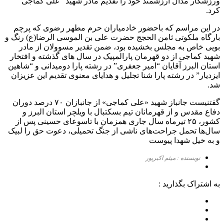
ورزشکار مدال ارزشمند خود را تقدیم مادر شهید “علی کماجی”
کرد.
در این مراسم که باحضور خادمیاران حرم مطهر رضوی که پرچم
بارگاه ملکوتی ثامن الحجج حضرت علی بن الموسی الرضا(ع) رنگ و
بویی خاص به مجلس بخشیده بود، ضمن تقدیر مسوولان از مادر
شهید کماجی از دو قهرمان پارالمپیک در سال های گذشته و افتخار
استان البرز آقایان “امیر جعفری” در رشته پارا دومیدانی و “شاهین
ایزدیار” در رشته پارا شنا تجلیل و هدایای معنوی تقدیم این عزیزان
شد.
گفتنیست جانباز شهید «علی کماجی» از جانبازان ۷۰ درصد دوران
دفاع مقدس و از قهرمانان تیم بسکتبال با ویلچر استان البرز و
کشور، ۲۵ تیرماه سال جاری همزمان با تاسوعای حسینی پس از
سال‌ها تحمل جراحت‌های ناشی از جنگ تحمیلی، دعوت حق را لبیک
و به خیل شهدا پیوست
نویسنده : میثم اکبرپور
به اشتراک بگذارید :