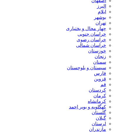
اصفهان
البرز
ایلام
بوشهر
تهران
چهار محال و بختیاری
خراسان جنوبی
خراسان رضوی
خراسان شمالی
خوزستان
زنجان
سمنان
سیستان و بلوچستان
فارس
قزوین
قم
کردستان
کرمان
کرمانشاه
کهگلویه و بویر احمد
گلستان
گیلان
لرستان
مازندران