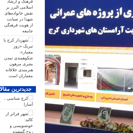
ا
خ
ا
ش
م
ب
خ
جدیدترین مقال
م
ک
ع
ش
خ