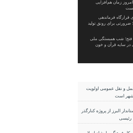
مروز زمان هم‌افزایی
است
زی قرارگاه فرماندهی
ضرورتی برای رونق تولید
فتح؛ شب همبستگی ملی
 در سایه قرآن و خون
مل و نقل عمومی اولویت
شهر است
تاندار البرز از پروژه کنارگذر
 رئیسی