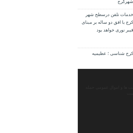
هرکرج
دمات تلفن درسطح شهر
رج با افق دو ساله بر مبنای
یبر نوری خواهد بود
رج شناسی ؛ عظیمیه