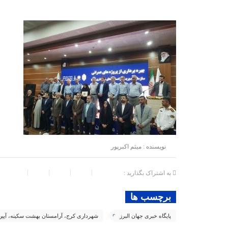
نویسنده : میثم اکبرپور
به اشتراک بگذارید :
برچسب ها
پایگاه خبری جهان البرز
شهرداری کرج، آرامستان بهشت سکینه، آیین 