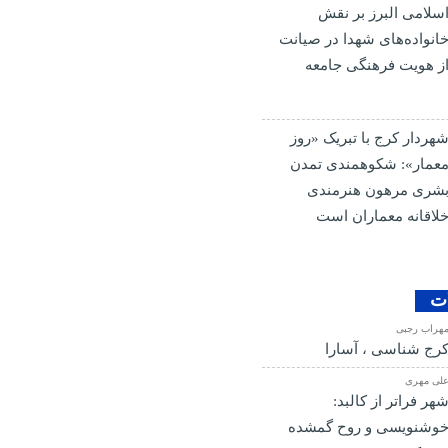
سلامی البرز بر نقش
انواده‌های شهدا در صیانت
ز هویت فرهنگی جامعه
هردار کرج با تبریک «روز
عمار»: شکوهمندی تمدن
شری مرهون هنرمندی
لاقانه معماران است
ات
هراب رجبی
رج شناسی ، آسارا
لی مهری
هر فراتر از کالبد:
وشنویسی و روح گمشده