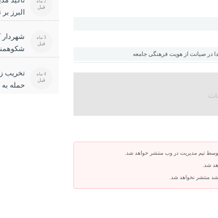
تأکید مد
2 ماه
قبل
البرز بر
صیانت از
شهردار ک
3 ماه
قبل
شکوهمند
دا در صیانت از هویت فرهنگی جامعه
هنرمندی 
تخریب ز
4 ماه
قبل
حمله به
توسط تیم مدیریت در وب منتشر خواهد شد.
هد شد.
باشد منتشر نخواهد شد.