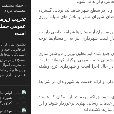
ه مردم ارائه می‌شود.
حمله مستقیم د
گی و… در سطح شهر شاهد یک پویایی گسترده
معیشت مردم
عضای شورای شهر و تلاش‌های شبانه روزی
تخریب زیرسا
عمومی حمله 
جعین سازمان آرامستان‌ها شرایط خاصی دارند و
است
ز است شهرداری نیز به آرامستان‌ها توجه
دشمن پس از ناکا
غیرقانونی خود و 
کان جمع شده ایم معاون وزیر راه و شهر سازی
ایستادگی شجاعانه
ه شمالی جلسه مهمی برگزار کرده‌اند، افزود:
مسلح در برابر زو
به تخریب اموال 
در حال اجرا است و شهرداری کرج وظیفه
و پل ها و کارخان
علمی و اداری نم
 دارد و ارائه خدمت به شهروندان در شرایط
اولین ما
ای شود چراکه مردم در این مکان که هستند
شوراهای
ز خدمات رسانی بهتری برخوردار شوند و این
کرج برگ
سال‌ها کشیده اند.
مهدی مهر