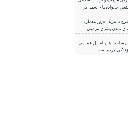
یرکل فرهنگ و ارشاد اسلامی
 نقش خانواده‌های شهدا در
 هویت فرهنگی جامعه
رج با تبریک «روز معمار»:
ی تمدن بشری مرهون
خلاقانه معماران است
یرساخت ها و اموال عمومی
 زندگی مردم است