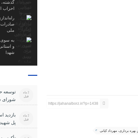
گذشته، ا
احزاب 
راه‌اندا
صادرات؛ 
ملی
به سوی 
و استانی
شهدا
توسعه ح
2 ماه
قبل
شورای 
https://jahanalborz.ir/?p=1438
بازدید اس
2 ماه
قبل
پل شهید
بهره برداری، مهرداد کیانی