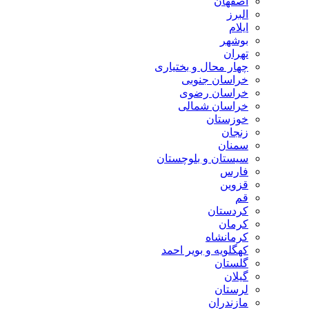
اصفهان
البرز
ایلام
بوشهر
تهران
چهار محال و بختیاری
خراسان جنوبی
خراسان رضوی
خراسان شمالی
خوزستان
زنجان
سمنان
سیستان و بلوچستان
فارس
قزوین
قم
کردستان
کرمان
کرمانشاه
کهگلویه و بویر احمد
گلستان
گیلان
لرستان
مازندران