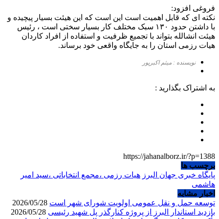
فروغی افزود:
نکته ای که قابل اهمیت است این است که این هیئت بسیار پیچیده و
با داشتن حدود ۱۳۰ سبک مختلف کار بسیار سختی است ، رئیس
هیئت انشالله بتواند با تجمیع ظرفیت و استفاده از افراد کاردان
هیات رزمی استان را به جایگاه واقعی خود برساند.
نویسنده : میثم اکبرپور
به اشتراک بگذارید :
https://jahanalborz.ir/?p=1388
برچسب ها
پایگاه خبری جهان البرز
هیات رزمی ،مجمع انتخاباتی ،سید امیر
هاشمی
اخبار مشابه
توسعه حمل و نقل عمومی اولویت شورای شهر است
2026/05/28
بازدید استاندار البرز از پروژه کنارگذر پل شهید رئیسی
2026/05/28