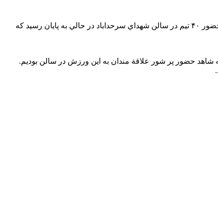
تیم های برتر مسابقات بسکتبال سه نفره محلات مشخص شدند. مسابقات بسکتبال سه نفره دختران زیر ۲۰ سال محلات شهرداری کرج با حضور ۴۰ تیم در سالن شهداي سرحداباد در حالي به پايان رسيد که