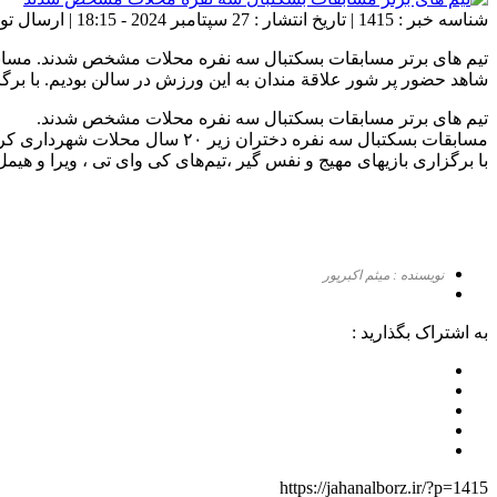
شناسه خبر : 1415 | تاریخ انتشار : 27 سپتامبر 2024 - 18:15 | ارسال توسط :
شاهد حضور پر شور علاقة مندان به اين ورزش در سالن بودیم. با برگز
تیم های برتر مسابقات بسکتبال سه نفره محلات مشخص شدند.
مسابقات بسکتبال سه نفره دختران زیر ۲۰ سال محلات شهرداری کرج با حضور ۴۰ تیم در سالن شهداي سرحداباد در حالي به پايان رسيد که شاهد حضور پر شور علاقة مندان به اين ورزش در سالن بودیم.
با برگزاری بازیهای مهیج و نفس گیر ،تیم‌های کی وای تی ، ویرا و هیمل ۲ به ترتیب رتبه های اول تا سوم این دوره از مسابقات را کسب کردن
نویسنده : میثم اکبرپور
به اشتراک بگذارید :
https://jahanalborz.ir/?p=1415