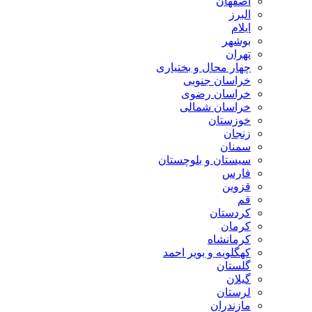
اصفهان
البرز
ایلام
بوشهر
تهران
چهار محال و بختیاری
خراسان جنوبی
خراسان رضوی
خراسان شمالی
خوزستان
زنجان
سمنان
سیستان و بلوچستان
فارس
قزوین
قم
کردستان
کرمان
کرمانشاه
کهگلویه و بویر احمد
گلستان
گیلان
لرستان
مازندران