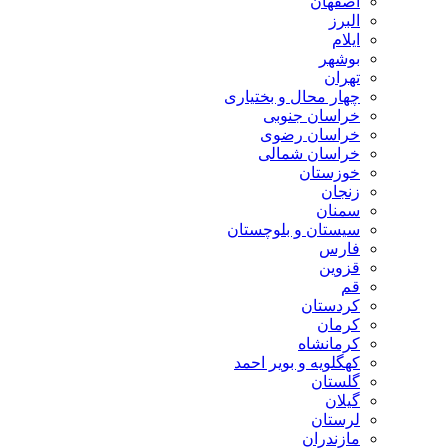
اصفهان
البرز
ایلام
بوشهر
تهران
چهار محال و بختیاری
خراسان جنوبی
خراسان رضوی
خراسان شمالی
خوزستان
زنجان
سمنان
سیستان و بلوچستان
فارس
قزوین
قم
کردستان
کرمان
کرمانشاه
کهگلویه و بویر احمد
گلستان
گیلان
لرستان
مازندران