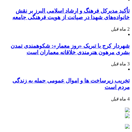
تأکید مدیرکل فرهنگ و ارشاد اسلامی البرز بر نقش
خانواده‌های شهدا در صیانت از هویت فرهنگی جامعه
2 ماه
قبل
شهردار کرج با تبریک «روز معمار»: شکوهمندی تمدن
بشری مرهون هنرمندی خلاقانه معماران است
3 ماه
قبل
تخریب زیرساخت ها و اموال عمومی حمله به زندگی
مردم است
4 ماه
قبل