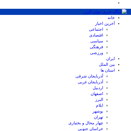
خانه
آخرین اخبار
اجتماعی
اقتصادی
سیاسی
فرهنگی
ورزشی
ایران
بین الملل
استان ها
آذربایجان شرقی
آذربایجان غربی
اردبیل
اصفهان
البرز
ایلام
بوشهر
تهران
چهار محال و بختیاری
خراسان جنوبی