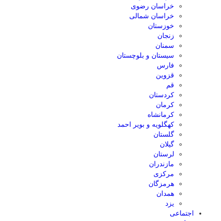
خراسان رضوی
خراسان شمالی
خوزستان
زنجان
سمنان
سیستان و بلوچستان
فارس
قزوین
قم
کردستان
کرمان
کرمانشاه
کهگلویه و بویر احمد
گلستان
گیلان
لرستان
مازندران
مرکزی
هرمزگان
همدان
یزد
اجتماعی