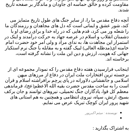
مقاومت کرده و خالق حماسه ای جاودان و ماندگار بر صفحه تاریخ
شدند.
آنچه دفاع مقدس ما را، از سایر جنگ های طول تاریخ متمایز می
کند، شور عشق و ایمانی است که دل های مجاهدان و رزمندگان ما
را شعله ور می کرد، قدم هایی که در راه خدا و برای رضای او با
دشمنان انقلاب و اسلام در عرصه جهاد به حرکت درآمدند و اینک در
استمرار این مجاهدت ها، به ندای مراد و ولی امر خود حضرت امام
خامنه ای(مدظله العالی) لبیک گفته و به مقابله با جنگ نرم استکبار
جهانی که هویت، ارزش و دین این ملت را نشانه گرفته است،
برخاسته اند.
اینجانب فرارسیدن هفته دفاع مقدس را که نمودار مجموعه ای از
برجسته ترین افتخارات ملت ایران در دفاع از مرزهای میهن
اسلامی و جانفشانی دلاورانه در پای پرچم برافراشته اسلام و قرآن
است را به ساحت مقدس حضرت بقیه الله الاعظم(عج)، فرماندهی
معظم کل قوا، یادگاران جنگ تحمیلی، نیروهای توانمند و جان برکف
بسیج، ارتش، سپاه، نیروی انتظامی و همچنین به هم استانی های
شهید پرور ایران کوچک تبریک عرض می نمایم.
نویسنده : میثم اکبرپور
به اشتراک بگذارید :