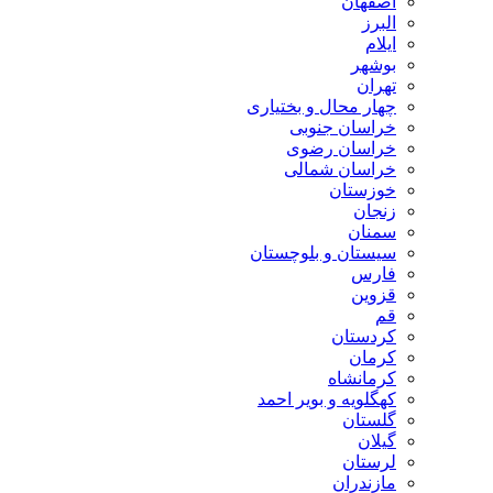
اصفهان
البرز
ایلام
بوشهر
تهران
چهار محال و بختیاری
خراسان جنوبی
خراسان رضوی
خراسان شمالی
خوزستان
زنجان
سمنان
سیستان و بلوچستان
فارس
قزوین
قم
کردستان
کرمان
کرمانشاه
کهگلویه و بویر احمد
گلستان
گیلان
لرستان
مازندران