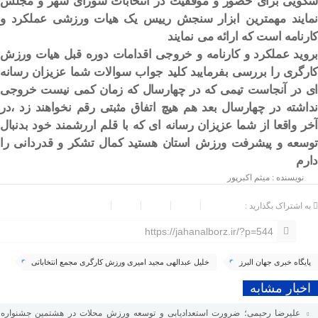
سکویی برای حضور و موفقیت در انتخابات شورای شهر و مجلس
نمایند مهمترین ابزار سنجش رییس یک هیات ورزشی عملکرد و
کارنامه است که ارائه می نمایند
بروید عملکرد و کارنامه و خروجی اقدامات دوره قبل هیات ورزش
کارگری را بررسی بفرمایبد کلید جواب سوالات شما عزیزان رسانه
ای در آنجاست تیمی که در چهارسال که زمان کمی نیست خروجی
نداشته در چهارسال بعد هم هیچ اتفاق مثبتی رقم نخواهند زد ،در
آخر واقعا از شما عزیزان رسانه ای که با قلم اررشمند خود بدنبال
توسعه و پیشرفت ورزش استان هستید کمال تشکر و قدردانی را
دارم
نویسنده : میثم اکبرپور
به اشتراک بگذارید :
https://jahanalborz.ir/?p=544
پایگاه خبری جهان البرز
خلیل عبدالهی مجید امیری ورزش کارگری مجمع انتخاباتی
اخبار مشابه
علیرضا رحیمی؛ ضرورت استعدادیابی و توسعه ورزش محلات در هشتمین جشنواره