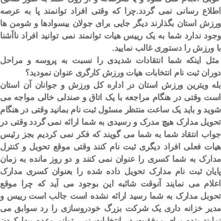
اطلاع رسانی نمی گردد.چرا که وقتی افراد توانمند پا به عرصه
ورزش استان بگذارند دیگر جایی برای جولان بیسوادها و شومن ها
وجود ندارد شما به یک رییس هیات توانمند نمی توانید افراد ناآشنا
با ورزش را دستوری غالب نمایید.
مثل اینکه شما انتقادات شدیدی را نسبت به پروسه و مراحل
دوران ثبت نام انتخابات هیات ورزش کارگری عنوان نمودید؟
بله ویترین ورزش استان در اداره کل ورزش و جوانان آن استان
است وقتی در هنگام مراجعه با یک اتاق و صندلی خالی مواجه می
شوید و باید یک ساعت منتظر مسئول ثبت نام بمانید وقتی در هنگام
تحویل مدارک هیچ مدرک و رسیدی به شما ارائه نمی گردد وقتی در
جواب انتقاد شما به شما می گویند که فکر نمی کردیم بجز رئیس
هیات فعلی افراد دیگری ثبت نام کنند وقتی موقع تحویل و کنترل
مدارک به شما کسری را عنوان نمی کنند و دو روز مانده به زمان
پایان ثبت نام مدارک تحویل داده شده را بعنوان کسری مدارک
اعلام می نمایند آنوقت شائبه این بوجود می آید که چرا موقع
تحوبل مدارک به شما رسید ارائه نشده است جالب است رییس و
مدیر خزانه داری یک شرکت بزرگ خودروسازی را رد سوابق می
نمایند بنده برای موفقیت در انتخابات نمی توانم وعده پیدا کردن