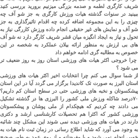
شریف کارگری لطمه و صدمه بزرگی میزنیم برورید بررسی کنید
ببینید در سنوات گذشته هیات ورزش کارگری به جز شو آف چه
چیزی را به این مجموعه اضافه کرده چه اقدام تاثیرگذاری به جز
شو آف و نمایش های غیر حقیقی انجام داده ورزش کاررگی نیاز به
تحول و نیاز به ایجاد انگیزه میان قشر شریف کارگر دارد نه شو آف
های بی ارزش به منظور ارائه بیلان عملکرد به شخصه در این
خصوص به مطالبه گری ادامه خواهم داد
چرا خروجی اکثر هیات های ورزشی استان روز به روز ضعیف تر
می شود ؟
از شما سوال می کنم چرا انتخابات اخیر اکثر هیات های ورزشی
استان البرز به صورت تک کاندیدا برگزار می گردد آیا در این استان
پیشکسوتان و نخبه های ورزشی حتی در سطح استان کم داریم؟
۷۰درصد شاکله ورزش ملی کشور را البرزی ها در گذشته تشکیل
می دادند چه کردیم که هیچکدام از ملی پوشان و پیشکسوتان
ورزشی کشور که اکثرا هم تحصیلات کارشناسی ارشد و دکتری
دارند در هیات های ورزشی دیده نمی شوند این مشکل چند شائبه
به وجود می آورد که شاید اطلاع رسانی در زمان ثبت نام هیات به
خوبی انجام نمی شود و یا مغرضانه و از روی عمد به طور صحیح