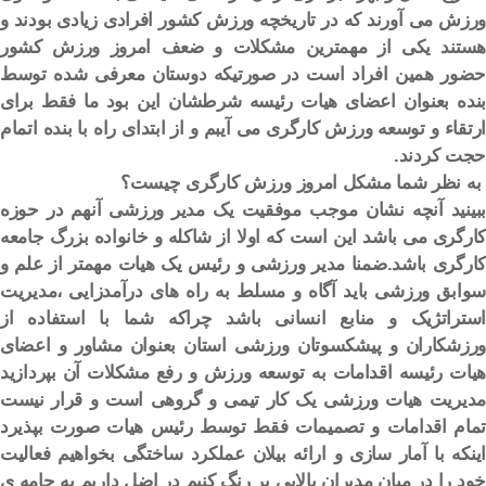
ورزش می آورند که در تاریخچه ورزش کشور افرادی زیادی بودند و
هستند یکی از مهمترین مشکلات و ضعف امروز ورزش کشور
حضور همین افراد است در صورتیکه دوستان معرفی شده توسط
بنده بعنوان اعضای هیات رئیسه شرطشان این بود ما فقط برای
ارتقاء و توسعه ورزش کارگری می آیبم و از ابتدای راه با بنده اتمام
حجت کردند.
به نظر شما مشکل امروز ورزش کارگری چیست؟
ببینید آنچه نشان موجب موفقیت یک مدیر ورزشی آنهم در حوزه
کارگری می باشد این است که اولا از شاکله و خانواده بزرگ جامعه
کارگری باشد.ضمنا مدیر ورزشی و رئیس یک هیات مهمتر از علم و
سوابق ورزشی باید آگاه و مسلط به راه های درآمدزایی ،مدیریت
استراتژیک و منابع انسانی باشد چراکه شما با استفاده از
ورزشکاران و پیشکسوتان ورزشی استان بعنوان مشاور و اعضای
هیات رئیسه اقدامات به توسعه ورزش و رفع مشکلات آن بپردازید
مدیریت هیات ورزشی یک کار تیمی و گروهی است و قرار نیست
تمام اقدامات و تصمیمات فقط توسط رئیس هیات صورت بپذیرد
اینکه با آمار سازی و ارائه بیلان عملکرد ساختگی بخواهیم فعالیت
خود را در میان مدیران بالایی پر رنگ کنیم در اضل داریم به جامه ی