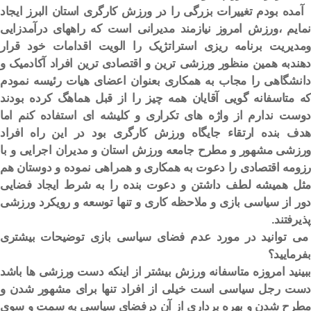
آمده بودم تغییرات بزرگی را در ورزش کارگری استان البرز ایجاد
نمایم ،ورزش امروز نیازمند مدیرانی است که راههای درآمدزایی
ومدیریت برنامه ریزی استراتژیک را الویت اقدامات خود قرار
دهندبه همین منظور
ورزشی ترین و اقتصادی ترین افراد آکادمیک و
دانشگاهی را مجاب به همکاری بعنوان اعضای هیات رئیسه نمودم
که متاسفانه گویی آقایان همه چیز را از قبل هماهگ کرده بودند
دوست ندارم از واژه های تکراری و کلیشه ای استفاده کنم اما
هدف بنده ارتقاء جایگاه ورزش کارگری بود در این راه افراد
ورزشی مشهور و مطرح جامعه ورزش استان و مدیران اجرایی و با
رزومه اقتصادی را دعوت به همکاری و همراهی نموده و دوستان هم
مثل همیشه لطف داشتن و دعوت بنده را به شرط ایجاد فضایی
دور از سیاسی بازی و ملاحظه کاری و تنها توسعه و رویکرد ورزشی
پذیرفتند.
می توانید در مورد عدم فضای سیاسی بازی توضیحات بیشتری
بفرمایید؟
ببینید امروزه متاسفانه ورزش بیشتر از اینکه دست ورزشی ها باشد
دست رجل سیاسی است خیلی از افراد تنها برای مشهور شدن و
مطرح شدن و بهره برداری از آن درفضای سیاسی به سمت و سوی