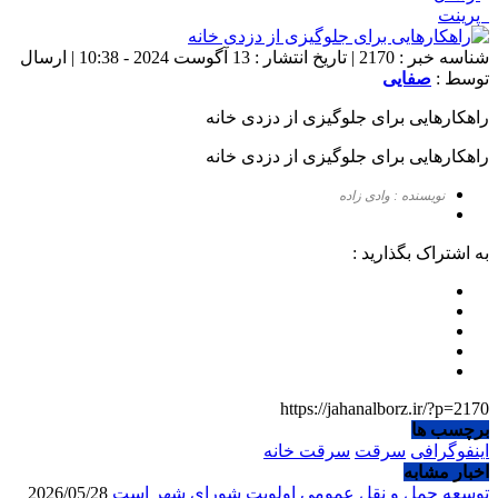
پرینت
شناسه خبر : 2170 | تاریخ انتشار : 13 آگوست 2024 - 10:38 | ارسال
توسط :
صفایی
راهکارهایی برای جلوگیزی از دزدی خانه
راهکارهایی برای جلوگیزی از دزدی خانه
نویسنده : وادی زاده
به اشتراک بگذارید :
https://jahanalborz.ir/?p=2170
برچسب ها
اینفوگرافی
سرقت
سرقت خانه
اخبار مشابه
توسعه حمل و نقل عمومی اولویت شورای شهر است
2026/05/28