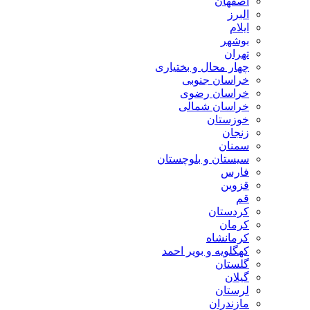
اصفهان
البرز
ایلام
بوشهر
تهران
چهار محال و بختیاری
خراسان جنوبی
خراسان رضوی
خراسان شمالی
خوزستان
زنجان
سمنان
سیستان و بلوچستان
فارس
قزوین
قم
کردستان
کرمان
کرمانشاه
کهگلویه و بویر احمد
گلستان
گیلان
لرستان
مازندران