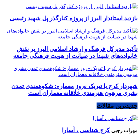
بازدید استاندار البرز از پروژه کنارگذر پل شهید رئیسی
تأکید مدیرکل فرهنگ و ارشاد اسلامی البرز بر نقش
خانواده‌های شهدا در صیانت از هویت فرهنگی جامعه
شهردار کرج با تبریک «روز معمار»: شکوهمندی تمدن
بشری مرهون هنرمندی خلاقانه معماران است
جدیدترین مقالات
کرج شناسی ، آسارا
مهراب رجبی