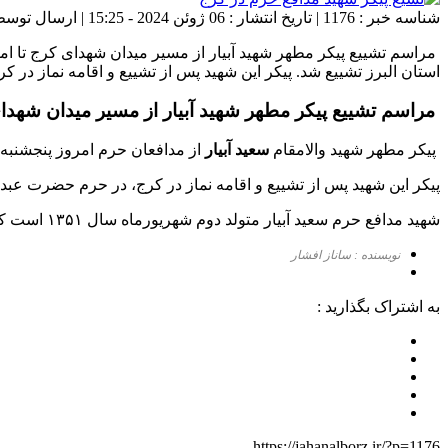
شناسه خبر : 1176 | تاریخ انتشار : 06 ژوئن 2024 - 15:25 | ارسال توسط :
استان البرز تشییع شد. پیکر این شهید پس از تشییع و اقامه نماز د
مراسم تشییع پیکر مطهر شهید آبیار از مسیر میدان شهدای
پیکر مطهر شهید والامقام
سعید آبیار
از مدافعان حرم امروز پنجشنبه ۱۷ خرداد با حضور مردم و مسئولین استان البرز تشییع شد
پیکر این شهید پس از تشییع و اقامه نماز در کرج، در حرم حضرت عب
شهید مدافع حرم سعید آبیار متولد دوم شهریورماه سال ۱۳۵۱ است که سیزدهم خردادماه ۱۴۰۳ در حمله جنگنده‌های رژیم صهیونیستی به شهر حلب در سوریه به شهادت رسید.
نویسنده : ساناز افشار
به اشتراک بگذارید :
https://jahanalborz.ir/?p=1176