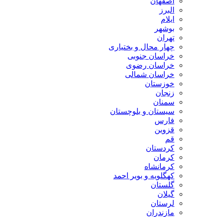
اصفهان
البرز
ایلام
بوشهر
تهران
چهار محال و بختیاری
خراسان جنوبی
خراسان رضوی
خراسان شمالی
خوزستان
زنجان
سمنان
سیستان و بلوچستان
فارس
قزوین
قم
کردستان
کرمان
کرمانشاه
کهگلویه و بویر احمد
گلستان
گیلان
لرستان
مازندران