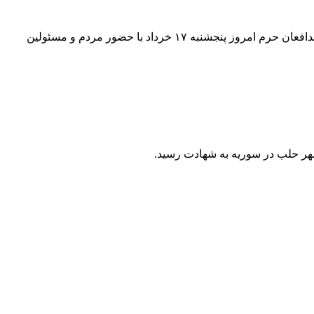
مراسم تشییع پیکر مطهر شهید آبیار از مسیر میدان شهدای کرج تا امامزاده حسن (ع) برگزار شد. پیکر مطهر شهید والامقام سعید آبیار از مدافعان حرم امروز پنجشنبه ۱۷ خرداد با حضور مردم و مسئولین