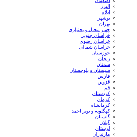
اصفهان
البرز
ایلام
بوشهر
تهران
چهار محال و بختیاری
خراسان جنوبی
خراسان رضوی
خراسان شمالی
خوزستان
زنجان
سمنان
سیستان و بلوچستان
فارس
قزوین
قم
کردستان
کرمان
کرمانشاه
کهگلویه و بویر احمد
گلستان
گیلان
لرستان
مازندران