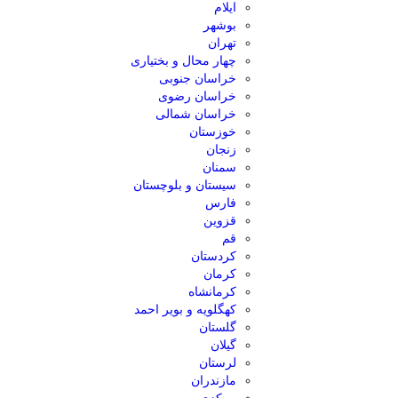
ایلام
بوشهر
تهران
چهار محال و بختیاری
خراسان جنوبی
خراسان رضوی
خراسان شمالی
خوزستان
زنجان
سمنان
سیستان و بلوچستان
فارس
قزوین
قم
کردستان
کرمان
کرمانشاه
کهگلویه و بویر احمد
گلستان
گیلان
لرستان
مازندران