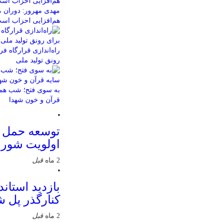
مهدی مهرور: دوران م
هم‌افزایی احزاب اس
راه‌اندازی قرارگاه 
رونق تولید ملی
به سوی فتح؛ شب همب
قرآن و خون شهدا
توسعه حمل 
اولویت شور
2 ماه
قبل
بازدید استاند
کنارگذر پل 
2 ماه
قبل