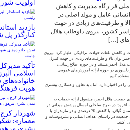
اولویت شور
 ملی قرارگاه مدیریت و کاهش
انسانی عامل و مولد اصلی در
لا و ظرفیت‌های زیادی در جهت
بازدید استاند
لیون نفر در سراسر کشور، نیروی داوطلب هلال‌
کنارگذر پل 
وهای […]
ت و کاهش تلفات حوادث ترافیکی اظهار کرد: نیروی
مر توان بالا و ظرفیت‌های زیادی در جهت کنترل
تأکید مدیرکل
 داوطلب هلال‌ احمر هستند و در حوزه اطلاع‌رسانی،
 و دلسوزی در حوزه ارائه آموزش‌های عمومی
اسلامی البرز
ستفاده کنیم.
خانواده‌های 
 را در اختیار دارد. اما باید تعاون و همکاری بیشتری
هویت فرهنگی
های جمعیت هلال‌ احمر، مشغول ارائه خدمات‌ به
د، افزود: در طرح‌ ساحلی امسال پوشش میدانی در
سواحل به جمعیت هلال‌ احمر سپرده شد که با این طرح در استان گیلان، با کاهش 70 درصدی و در مازندران با
شهردار کرج ب
ای جمعیت در راستای اهداف انسانی و بشردوستانه و
معمار»: شکو
ی کنند.
بشری مرهون 