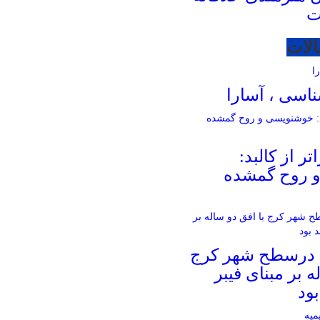
ت
الات
اسی ، آسارا
ر از کالبد:
 روح گمشده
 درسطح شهر کرج
ه بر مبنای فیبر
ود