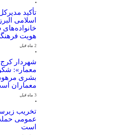
تأکید مدیرکل
اسلامی البرز
خانواده‌های 
هویت فرهنگی
2 ماه
قبل
شهردار کرج ب
معمار»: شکو
بشری مرهون 
معماران اس
3 ماه
قبل
تخریب زیرسا
عمومی حمله 
است