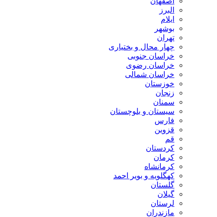
اصفهان
البرز
ایلام
بوشهر
تهران
چهار محال و بختیاری
خراسان جنوبی
خراسان رضوی
خراسان شمالی
خوزستان
زنجان
سمنان
سیستان و بلوچستان
فارس
قزوین
قم
کردستان
کرمان
کرمانشاه
کهگلویه و بویر احمد
گلستان
گیلان
لرستان
مازندران