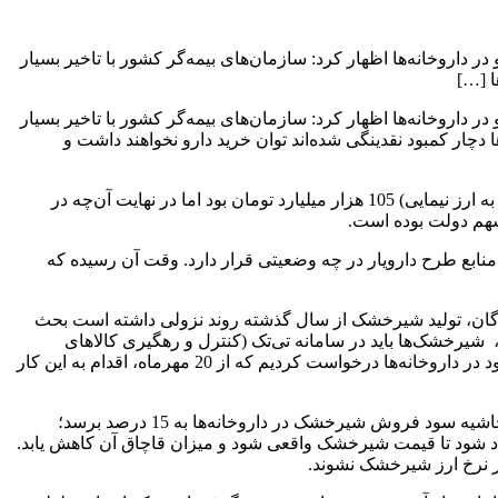
رسانه درباره وضعیت تامین دارو در داروخانه‌ها اظهار کرد: سازمان‌های بیمه‌گر کشور با تاخیر بسیار
ا […]
رسانه درباره وضعیت تامین دارو در داروخانه‌ها اظهار کرد: سازمان‌های بیمه‌گر کشور با تاخیر بسیار
ها دچار کمبود نقدینگی شده‌اند توان خرید دارو نخواهند داشت و
وی افزود: در سال جاری پیش‌بینی سازمان غذا و دارو برای بودجه اجرای طرح دارویار (تبدیل ارز ترجیحی تخصیص یافته به صنعت تولید دارو به ارز نیمایی) 105 هزار میلیارد تومان بود اما در نهایت آن‌چه در
ابع طرح دارویار در چه وضعیتی قرار دارد. وقت آن رسیده که
نندگان، تولید شیرخشک از سال گذشته روند نزولی داشته است بحث
شیرخشک‌ها باید در سامانه تی‌تک (کنترل و رهگیری کالاهای
سلامت محور) ثبت شوند؛ علی‌رغم زحماتی که ثبت شیرخشک در سامانه سازمان غذا و دارو برای داروخانه‌داران دارد، ما از همه همکاران خود در داروخانه‌ها درخواست کردیم که از 20 مهرماه، اقدام به این کار
وی ادامه داد: دو پیشنهاد به سازمان غذا و دارو ارائه کرده‌ایم که یکی افزایش حاشیه سود توزیع شیرخشک است؛ درخواست ما این بوده که حاشیه سود فروش شیرخشک در داروخانه‌ها به 15 درصد برسد؛
ولیه شیرخشک تخصیص داده می‌شود آزاد شود تا قیمت شیرخشک واقعی شود و میزان قاچاق آن کاهش یابد.
یر نرخ ارز شیرخشک نشوند.