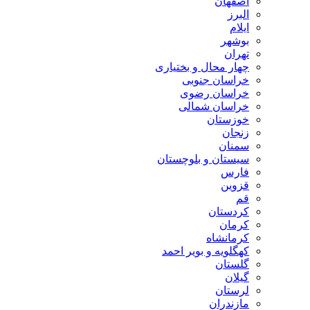
اصفهان
البرز
ایلام
بوشهر
تهران
چهار محال و بختیاری
خراسان جنوبی
خراسان رضوی
خراسان شمالی
خوزستان
زنجان
سمنان
سیستان و بلوچستان
فارس
قزوین
قم
کردستان
کرمان
کرمانشاه
کهگلویه و بویر احمد
گلستان
گیلان
لرستان
مازندران