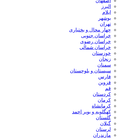
اصفهان
البرز
ایلام
بوشهر
تهران
چهار محال و بختیاری
خراسان جنوبی
خراسان رضوی
خراسان شمالی
خوزستان
زنجان
سمنان
سیستان و بلوچستان
فارس
قزوین
قم
کردستان
کرمان
کرمانشاه
کهگلویه و بویر احمد
گلستان
گیلان
لرستان
مازندران