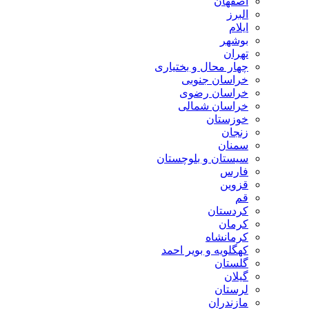
اصفهان
البرز
ایلام
بوشهر
تهران
چهار محال و بختیاری
خراسان جنوبی
خراسان رضوی
خراسان شمالی
خوزستان
زنجان
سمنان
سیستان و بلوچستان
فارس
قزوین
قم
کردستان
کرمان
کرمانشاه
کهگلویه و بویر احمد
گلستان
گیلان
لرستان
مازندران