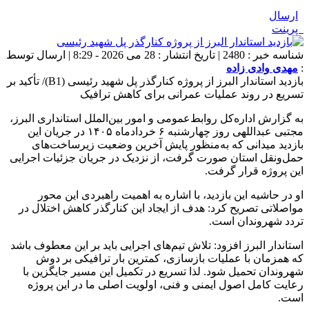
ارسال
پرینت
شناسه خبر : 2480 | تاریخ انتشار : 28 می 2026 - 8:29 | ارسال توسط
:
مهدی وادی زاده
بازدید استاندار البرز از پروژه کنارگذر پل شهید رئیسی (B1)/ تأکید بر
تسریع در روند عملیات عمرانی برای کاهش ترافیک
به گزارش اداره‌کل روابط‌عمومی و امور بین‌الملل استانداری البرز،
مجتبی عبداللهی روز چهارشنبه ۶ خردادماه ۱۴۰۵ در جریان این
بازدید میدانی که به‌منظور پایش آخرین وضعیت زیرساخت‌های
حمل‌ونقل استان صورت گرفت، از نزدیک در جریان جزئیات اجرایی
این پروژه قرار گرفت.
او در حاشیه این بازدید، با اشاره به اهمیت راهبردی این محور
مواصلاتی تصریح کرد: هدف از ایجاد این کنارگذر کاهش اختلال در
تردد شهروندان است.
استاندار البرز افزود: تلاش تیم‌های اجرایی باید بر این معطوف باشد
که همزمان با عملیات بازسازی، کمترین بار ترافیکی بر دوش
شهروندان تحمیل شود. لذا تسریع در تکمیل این مسیر جایگزین با
رعایت کامل اصول ایمنی و فنی، اولویت اصلی ما در این پروژه
است.