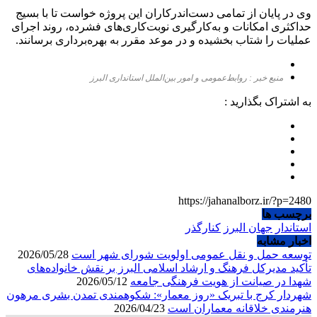
وی در پایان از تمامی دست‌اندرکاران این پروژه خواست تا با بسیج
حداکثری امکانات و به‌کارگیری نوبت‌کاری‌های فشرده، روند اجرای
عملیات را شتاب بخشیده و در موعد مقرر به بهره‌برداری برسانند.
منبع خبر : روابط‌عمومی و امور بین‌الملل استانداری البرز
به اشتراک بگذارید :
https://jahanalborz.ir/?p=2480
برچسب ها
استاندار
جهان البرز
کنارگذر
اخبار مشابه
توسعه حمل و نقل عمومی اولویت شورای شهر است
2026/05/28
تأکید مدیرکل فرهنگ و ارشاد اسلامی البرز بر نقش خانواده‌های
شهدا در صیانت از هویت فرهنگی جامعه
2026/05/12
شهردار کرج با تبریک «روز معمار»: شکوهمندی تمدن بشری مرهون
هنرمندی خلاقانه معماران است
2026/04/23