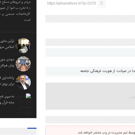
مردم و نیروهای مسلح در
https://jahanalborz.ir/?p=2370
به تخریب اموال عموم
کارخانجات صنعتی و دا
است
اولین مانور
اسلامی شهر
مهدی مهرور
زمان هم‌اف
هدا در صیانت از هویت فرهنگی جامعه
راه‌اندازی
برای رونق ت
به سوی فتح
سایه قرآن 
توسط تیم مدیریت در وب منتشر خواهد شد.