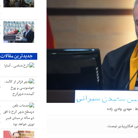
ش
ج
ش
ش
ه
جدیدترین مقالات
م
ک
ع
ش
ر
خ
مهدی وادی زاده
ا
خ
عی امکان‌پذیر نیست.
ک