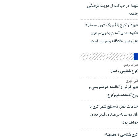
هدا در صیانت از هویت فرهنگی
امعه
هردار کرج با تبریک «روز معمار»:
کوهمندی تمدن بشری مرهون
نرمندی خلاقانه معماران است
هراب رجبی
رج شناسی ، آسارا
لی مهری
هر فراتر از کالبد: خوشنویسی و
وح گمشده شهرکرج
دمات تلفن درسطح شهر کرج با
فق دو ساله بر مبنای فیبر نوری
واهد بود
رج شناسی ؛ عظیمیه