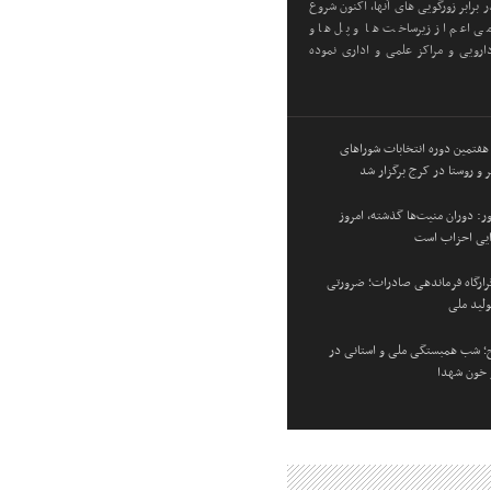
 برابر زورگویی های آنها، اکنون شروع
ی اعم از زیرساخت ها و پل ها و
رویی و مراکز علمی و اداری نموده
 هفتمین دوره انتخابات شوراهای
 و روستا در کرج برگزار شد
: دوران منیت‌ها گذشته، امروز
زایی احزاب است
 قرارگاه فرماندهی صادرات؛ ضرورتی
ولید ملی
؛ شب همبستگی ملی و استانی در
و خون شهدا