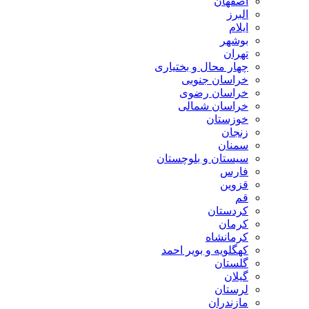
اصفهان
البرز
ایلام
بوشهر
تهران
چهار محال و بختیاری
خراسان جنوبی
خراسان رضوی
خراسان شمالی
خوزستان
زنجان
سمنان
سیستان و بلوچستان
فارس
قزوین
قم
کردستان
کرمان
کرمانشاه
کهگلویه و بویر احمد
گلستان
گیلان
لرستان
مازندران