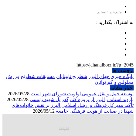
منبع خبر : تسنیم
به اشتراک بگذارید :
https://jahanalborz.ir/?p=2045
برچسب ها
پایگاه خبری جهان البرز
شطرنج نابینایان
مسابقات شطرنج
ورزش
معلولین و کم توانان
اخبار مشابه
توسعه حمل و نقل عمومی اولویت شورای شهر است
2026/05/28
بازدید استاندار البرز از پروژه کنارگذر پل شهید رئیسی
2026/05/28
تأکید مدیرکل فرهنگ و ارشاد اسلامی البرز بر نقش خانواده‌های
شهدا در صیانت از هویت فرهنگی جامعه
2026/05/12