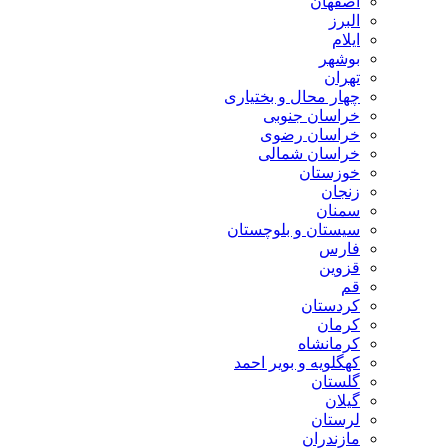
اصفهان
البرز
ایلام
بوشهر
تهران
چهار محال و بختیاری
خراسان جنوبی
خراسان رضوی
خراسان شمالی
خوزستان
زنجان
سمنان
سیستان و بلوچستان
فارس
قزوین
قم
کردستان
کرمان
کرمانشاه
کهگلویه و بویر احمد
گلستان
گیلان
لرستان
مازندران