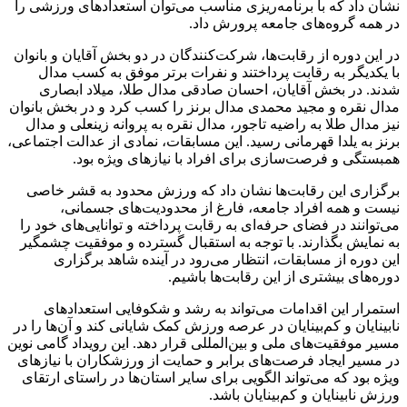
نشان داد که با برنامه‌ریزی مناسب می‌توان استعدادهای ورزشی را
در همه گروه‌های جامعه پرورش داد.
در این دوره از رقابت‌ها، شرکت‌کنندگان در دو بخش آقایان و بانوان
با یکدیگر به رقابت پرداختند و نفرات برتر موفق به کسب مدال
شدند. در بخش آقایان، احسان صادقی مدال طلا، میلاد ابصاری
مدال نقره و مجید محمدی مدال برنز را کسب کرد و در بخش بانوان
نیز مدال طلا به راضیه تاجور، مدال نقره به پروانه زینعلی و مدال
برنز به یلدا قهرمانی رسید. این مسابقات، نمادی از عدالت اجتماعی،
همبستگی و فرصت‌سازی برای افراد با نیازهای ویژه بود.
برگزاری این رقابت‌ها نشان داد که ورزش محدود به قشر خاصی
نیست و همه افراد جامعه، فارغ از محدودیت‌های جسمانی،
می‌توانند در فضای حرفه‌ای به رقابت پرداخته و توانایی‌های خود را
به نمایش بگذارند. با توجه به استقبال گسترده و موفقیت چشمگیر
این دوره از مسابقات، انتظار می‌رود در آینده شاهد برگزاری
دوره‌های بیشتری از این رقابت‌ها باشیم.
استمرار این اقدامات می‌تواند به رشد و شکوفایی استعدادهای
نابینایان و کم‌بینایان در عرصه ورزش کمک شایانی کند و آن‌ها را در
مسیر موفقیت‌های ملی و بین‌المللی قرار دهد. این رویداد گامی نوین
در مسیر ایجاد فرصت‌های برابر و حمایت از ورزشکاران با نیازهای
ویژه بود که می‌تواند الگویی برای سایر استان‌ها در راستای ارتقای
ورزش نابینایان و کم‌بینایان باشد.